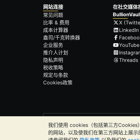
网站连接
在社交媒体
BullionVaul
常见问题
比率 & 费用
X (Twitte
成本计算器
LinkedIn
盎司/千克转换器
Faceboo
企业服务
YouTube
推介人计划
Instagra
隐私声明
Threads
税收策略
规定与条款
Cookies政策
请注意:
贵金属的价值可能下跌也可能上涨。
我们使用 cookies（包括第三方Co
应该考虑寻求专业建议，以确定投资并持
的网站，以及使我们在第三方网站上展示