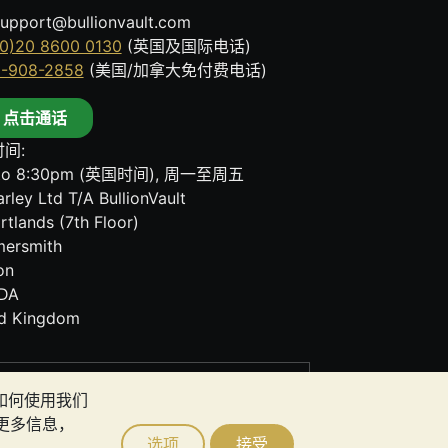
upport@bullionvault.com
0)20 8600 0130
(英国及国际电话)
8-908-2858
(美国/加拿大免付费电话)
点击通话
间:
to 8:30pm (英国时间), 周一至周五
rley Ltd T/A BullionVault
rtlands (7th Floor)
ersmith
on
DA
ed Kingdom
其任何通讯中的任何内容均不构成投资建议。您
者如何使用我们
更多信息，
选项
接受