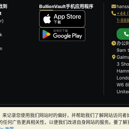
找到
BullionVault手机应用程序
hanss
t
+44 (
1-88
r)
k
办公时
m
9am 
Galma
3 Sho
Hamm
Lond
W6 8
Unit
历史趋势不能保证未来的价格走势。BullionVault 网站及
okies）来记录您使用我们网站时的偏好，并帮助我们了解网站访问
有金条是否适合您。
的任何广告更具相关性，以便我们改进自身网站的服务。要了解