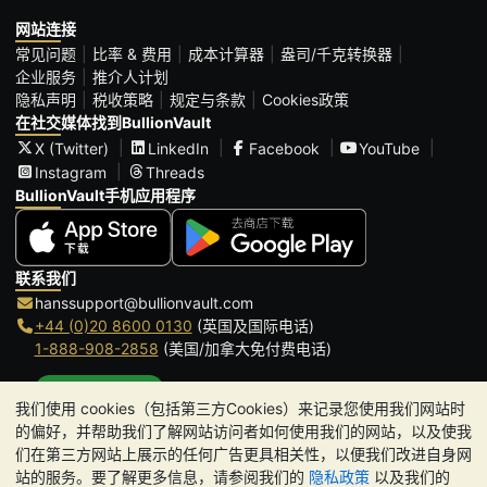
网站连接
常见问题
比率 & 费用
成本计算器
盎司/千克转换器
企业服务
推介人计划
隐私声明
税收策略
规定与条款
Cookies政策
在社交媒体找到BullionVault
X (Twitter)
LinkedIn
Facebook
YouTube
Instagram
Threads
BullionVault手机应用程序
联系我们
hanssupport@bullionvault.com
+44 (0)20 8600 0130
(英国及国际电话)
1-888-908-2858
(美国/加拿大免付费电话)
点击通话
我们使用 cookies（包括第三方Cookies）来记录您使用我们网站时
办公时间:
的偏好，并帮助我们了解网站访问者如何使用我们的网站，以及使我
9am to 8:30pm (英国时间), 周一至周五
们在第三方网站上展示的任何广告更具相关性，以便我们改进自身网
Galmarley Ltd T/A BullionVault
站的服务。要了解更多信息，请参阅我们的
隐私政策
以及我们的