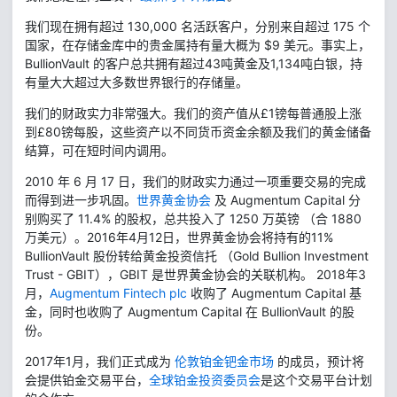
我们现在拥有超过
130,000
名活跃客户，分别来自超过
175
个
国家，在存储金库中的贵金属持有量大概为 $
9
美元。事实上，
BullionVault 的客户总共拥有超过
43
吨黄金及
1,134
吨白银，持
有量大大超过大多数世界银行的存储量。
我们的财政实力非常强大。我们的资产值从£1镑每普通股上涨
到£80镑每股，这些资产以不同货币资金余额及我们的黄金储备
结算，可在短时间内调用。
2010 年 6 月 17 日，我们的财政实力通过一项重要交易的完成
而得到进一步巩固。
世界黄金协会
及 Augmentum Capital 分
别购买了 11.4% 的股权，总共投入了 1250 万英镑 （合 1880
万美元）。2016年4月12日，世界黄金协会将持有的11%
BullionVault 股份转给黄金投资信托 （Gold Bullion Investment
Trust - GBIT），GBIT 是世界黄金协会的关联机构。 2018年3
月，
Augmentum Fintech plc
收购了 Augmentum Capital 基
金，同时也收购了 Augmentum Capital 在 BullionVault 的股
份。
2017年1月，我们正式成为
伦敦铂金钯金市场
的成员，预计将
会提供铂金交易平台，
全球铂金投资委员会
是这个交易平台计划