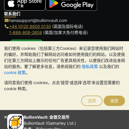
联系我们
hanssupport@bullionvault.com
+44 (0)20 8600 0130
(英国及国际电话)
1-888-908-2858
(美国/加拿大免付费电话)
点击通话
我们使用 cookies（包括第三方Cookies）来记录您使用我们网站时
办公时间:
的偏好，并帮助我们了解网站访问者如何使用我们的网站，以及使我
9am to 8:30pm (英国时间), 周一至周五
们在第三方网站上展示的任何广告更具相关性，以便我们改进自身网
Galmarley Ltd T/A BullionVault
站的服务。要了解更多信息，请参阅我们的
隐私政策
以及我们的
3 Shortlands (7th Floor)
cookie 政策
。
Hammersmith
请同意我们使用 cookies，点击‘接受’或选择‘选项’来设置您需要的
London
cookie 种类。
W6 8DA
United Kingdom
选项
接受
请注意:
贵金属的价值可能下跌也可能上涨。历史趋势不能保证未来
的价格走势。BullionVault 网站及其任何通讯中的任何内容均不构成
投资建议。您应该考虑寻求专业建议，以确定投资并持有金条是否适
BullionVault: 金银交易所
合您。
BullionVault (Galmarley Ltd.)
Galmarley Ltd，以 BullionVault 名义开展业务，在英格兰和威尔士