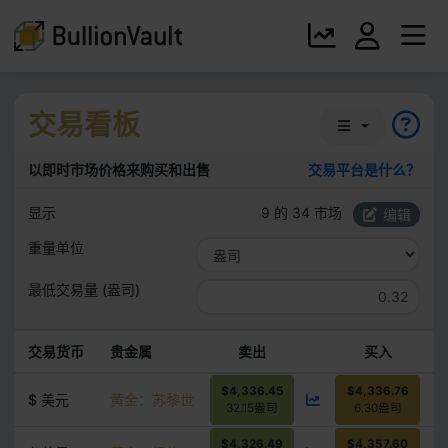
交易看板
以即时市场价格来购买和出售
交易平台是什么？
显示
9 的 34 市场
编辑
重量单位
最低交易量 (盎司)
交易货币
贵金属
卖出
买入
$4,336.45
$4,336.76
$ 美元
黄金：苏黎世
32.15盎司
6.30盎司
$4,326.49
$4,357.60