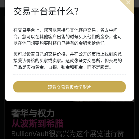
交易平台是什么？
在交易平台上，您可以直接与其他客户交易，省去中间
请填入您交易的盎司数。在提交订单前此重量单位将转换
商。您可以在其他客户出售的时候买入他们的金条，也可
成千克。
以在他们想要购买时将自己持有的金银卖给他们。
所有交易将以千克为单位提交，您的黄金结余也将以千克
您可以设置自己的交易价格，并在公开的市场上找到愿意
报价。
接受该价格的买家或卖家。这就像证券交易所，但交易的
(1 盎司 = 约 0.031千克)
产品是实物黄金、白银、铂金和钯金，而不是股票。
观看交易看板教学影片
奢华与权力
从波斯到希腊
BullionVault很高兴为这个展览进行赞