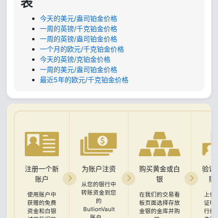
表
今天的美元/盎司铂金价格
一周的英镑/千克铂金价格
一周的英镑/盎司铂金价格
一个月的欧元/千克铂金价格
今天的英镑/克铂金价格
一周的美元/盎司铂金价格
最近5年的欧元/千克铂金价格
注册一个新
为账户注资
购买黄金或白
验证
账户
银
账
从您的银行中
转账资金到您
使用账户中
在我们的交易看
上传
的
获赠的免费
板页面选择存放
证明
BullionVault
资金和白银
金银的金库并购
行结
账户。