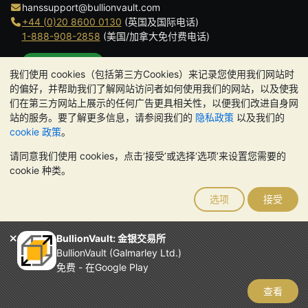
hanssupport@bullionvault.com
+44 (0)20 8600 0130
(英国及国际电话)
1-888-908-2858
(美国/加拿大免付费电话)
点击通话
我们使用 cookies（包括第三方Cookies）来记录您使用我们网站时
办公时间:
的偏好，并帮助我们了解网站访问者如何使用我们的网站，以及使我
9am to 8:30pm (英国时间), 周一至周五
们在第三方网站上展示的任何广告更具相关性，以便我们改进自身网
Galmarley Ltd T/A BullionVault
站的服务。要了解更多信息，请参阅我们的
隐私政策
以及我们的
3 Shortlands (7th Floor)
cookie 政策
。
Hammersmith
请同意我们使用 cookies，点击‘接受’或选择‘选项’来设置您需要的
London
cookie 种类。
W6 8DA
United Kingdom
选项
接受
请注意:
贵金属的价值可能下跌也可能上涨。历史趋势不能保证未来
的价格走势。BullionVault 网站及其任何通讯中的任何内容均不构成
投资建议。您应该考虑寻求专业建议，以确定投资并持有金条是否适
BullionVault: 金银交易所
合您。
BullionVault (Galmarley Ltd.)
Galmarley Ltd，以 BullionVault 名义开展业务，在英格兰和威尔士
免费 - 在Google Play
注册，注册号为 4943684
BullionVault Ltd © 2026
查看