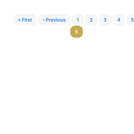
« First
‹ Previous
1
2
3
4
5
6