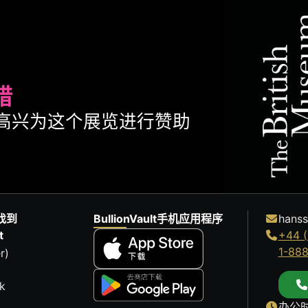
腊
ult很高兴为这个展览进行赞助
找到
BullionVault手机应用程序
hanss
t
+44 (
1-88
r)
k
办公时