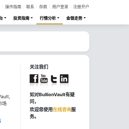
计
操作指南
联系
存款
用户登录
注册开户
台
投资指南
行情分析
金银走势
关注我们
如对BullionVault有疑
ult,
问，
市场
欢迎您使用
在线咨询
服
务。
格