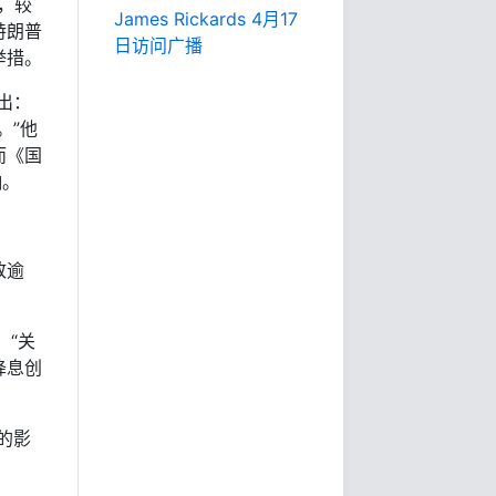
元，较
James Rickards 4月17
特朗普
日访问广播
举措。
出：
。”他
而《国
响。
致逾
：“关
降息创
的影