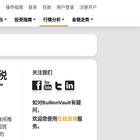
计
操作指南
联系
存款
用户登录
注册开户
台
投资指南
行情分析
金银走势
税
关注我们
”
如对BullionVault有疑
问，
欢迎您使用
在线咨询
服
晚间推
务。
国贸
t的