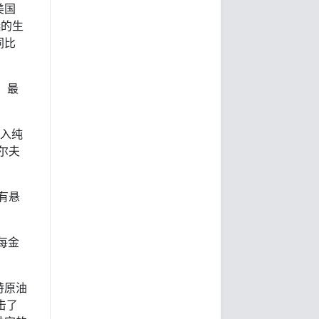
美国
选的生
同比
，最
陷入纯
尔夫
有悬
每金
特原油
击了