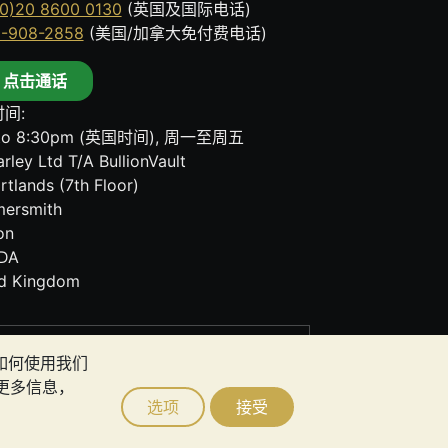
0)20 8600 0130
(英国及国际电话)
8-908-2858
(美国/加拿大免付费电话)
点击通话
间:
to 8:30pm (英国时间), 周一至周五
rley Ltd T/A BullionVault
rtlands (7th Floor)
ersmith
on
DA
ed Kingdom
其任何通讯中的任何内容均不构成投资建议。您
者如何使用我们
更多信息，
选项
接受
lt Ltd © 2026