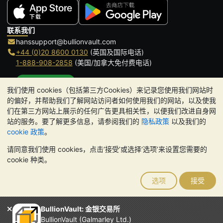
联系我们
hanssupport@bullionvault.com
+44 (0)20 8600 0130
(英国及国际电话)
1-888-908-2858
(美国/加拿大免付费电话)
点击通话
我们使用 cookies（包括第三方Cookies）来记录您使用我们网站时
办公时间:
的偏好，并帮助我们了解网站访问者如何使用我们的网站，以及使我
9am to 8:30pm (英国时间), 周一至周五
们在第三方网站上展示的任何广告更具相关性，以便我们改进自身网
Galmarley Ltd T/A BullionVault
站的服务。要了解更多信息，请参阅我们的
隐私政策
以及我们的
3 Shortlands (7th Floor)
cookie 政策
。
Hammersmith
请同意我们使用 cookies，点击‘接受’或选择‘选项’来设置您需要的
London
cookie 种类。
W6 8DA
United Kingdom
选项
接受
请注意:
贵金属的价值可能下跌也可能上涨。历史趋势不能保证未来
的价格走势。BullionVault 网站及其任何通讯中的任何内容均不构成
投资建议。您应该考虑寻求专业建议，以确定投资并持有金条是否适
BullionVault: 金银交易所
合您。
BullionVault (Galmarley Ltd.)
Galmarley Ltd，以 BullionVault 名义开展业务，在英格兰和威尔士