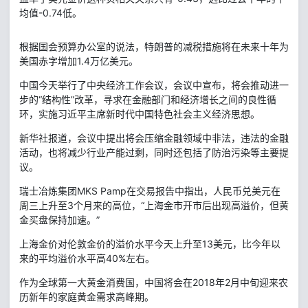
均值-0.74低。
根据国会预算办公室的说法，特朗普的减税措施将在未来十年为
美国赤字增加1.4万亿美元。
中国今天举行了中央经济工作会议，会议中宣布，将会推动进一
步的“结构性”改革，寻求在金融部门和经济增长之间的良性循
环，实施习近平主席新时代中国特色社会主义经济思想。
新华社报道，会议中提出将会压缩金融领域中非法，违法的金融
活动，也将减少行业产能过剩，同时还包括了防治污染等主要提
议。
瑞士冶炼集团MKS Pamp在交易报告中指出，人民币兑美元在
周三上升至3个月来的高位，“上海金市开市后出现高溢价，但黄
金买盘保持加速。”
上海金价对伦敦金价的溢价水平今天上升至13美元，比今年以
来的平均溢价水平高40%左右。
作为全球第一大黄金消费国，中国将会在2018年2月中旬迎来农
历新年的家庭黄金需求高峰期。