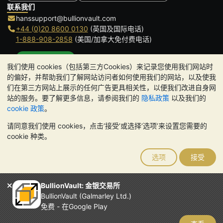
联系我们
hanssupport@bullionvault.com
+44 (0)20 8600 0130
(英国及国际电话)
1-888-908-2858
(美国/加拿大免付费电话)
点击通话
我们使用 cookies（包括第三方Cookies）来记录您使用我们网站时
办公时间:
的偏好，并帮助我们了解网站访问者如何使用我们的网站，以及使我
9am to 8:30pm (英国时间), 周一至周五
们在第三方网站上展示的任何广告更具相关性，以便我们改进自身网
Galmarley Ltd T/A BullionVault
站的服务。要了解更多信息，请参阅我们的
隐私政策
以及我们的
3 Shortlands (7th Floor)
cookie 政策
。
Hammersmith
请同意我们使用 cookies，点击‘接受’或选择‘选项’来设置您需要的
London
cookie 种类。
W6 8DA
United Kingdom
选项
接受
请注意:
贵金属的价值可能下跌也可能上涨。历史趋势不能保证未来
的价格走势。BullionVault 网站及其任何通讯中的任何内容均不构成
投资建议。您应该考虑寻求专业建议，以确定投资并持有金条是否适
BullionVault: 金银交易所
合您。
BullionVault (Galmarley Ltd.)
Galmarley Ltd，以 BullionVault 名义开展业务，在英格兰和威尔士
免费 - 在Google Play
注册，注册号为 4943684
BullionVault Ltd © 2026