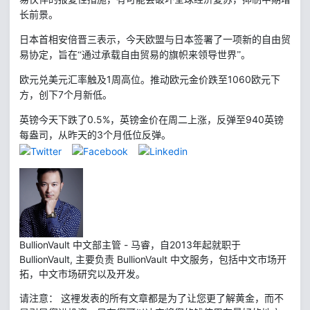
长前景。
日本首相安倍晋三表示，今天欧盟与日本签署了一项新的自由贸
易协定，旨在“通过承载自由贸易的旗帜来领导世界”。
1
1060
欧元兑美元汇率触及
周高位。推动欧元金价跌至
欧元下
7
方，创下
个月新低。
0.5%
940
英镑今天下跌了
，英镑金价在周二上涨，反弹至
英镑
3
每盎司，从昨天的
个月低位反弹。
BullionVault 中文部主管 - 马睿，自2013年起就职于
BullionVault, 主要负责 BullionVault 中文服务，包括中文市场开
拓，中文市场研究以及开发。
请注意： 这裡发表的所有文章都是为了让您更了解黄金，而不