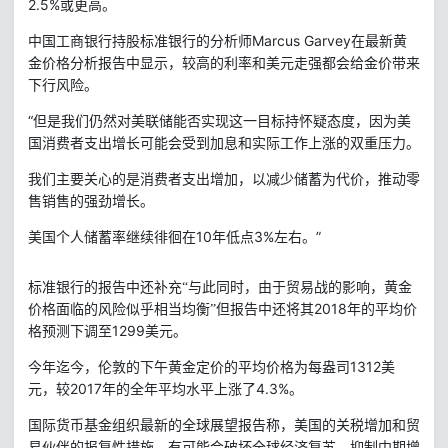
2.5%
或更高。
Marcus Garvey
中国工商银行持股标准银行的分析师
在最新黄
金价格分析报告中显示，较高的利率和美元走强都会给金价带来
下行风险。
“
但是我们仍然对美联储能否实现这一目标持怀疑态度，因为美
国消费者支出增长可能会受到加息和实际工作上涨的双重压力。
我们主要关心的是消费者支出增加，以减少储蓄为代价，推动零
售销售的强劲增长。
10
3%
”
美国个人储蓄率继续徘徊在
年低点
左右。
标准银行的报告中还补充“与此同时，由于贸易战的影响，黄金
2018
价格面临的风险似乎相当均衡”但报告中还将其
年的平均价
1299
格预测下调至
美元。
1312
今年迄今，伦敦的下午黄金定价的平均价格为每盎司
美
2017
4.3%
元，较
年的全年平均水平上涨了
。
国际货币基金组织最新的全球展望报告称，美国的关税增加和贸
易伙伴的报复性措施，有可能会破坏全球经济复苏，抑制中期增