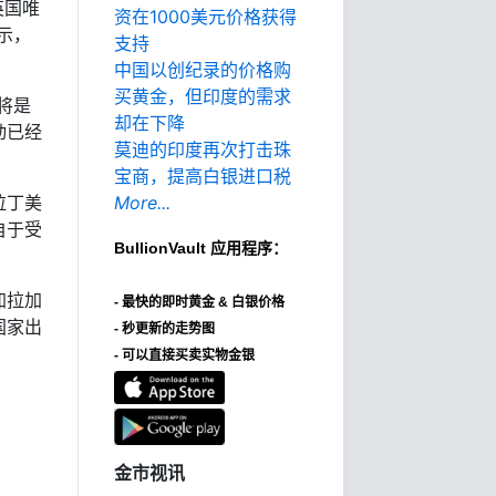
英国唯
资在1000美元价格获得
示，
支持
中国以创纪录的价格购
买黄金，但印度的需求
将是
却在下降
动已经
莫迪的印度再次打击珠
宝商，提高白银进口税
拉丁美
More...
自于受
BullionVault
应用程序：
加拉加
-
最快的即时黄金 & 白银价格
国家出
- 秒更新的走势图
- 可以直接买卖实物金银
金市视讯