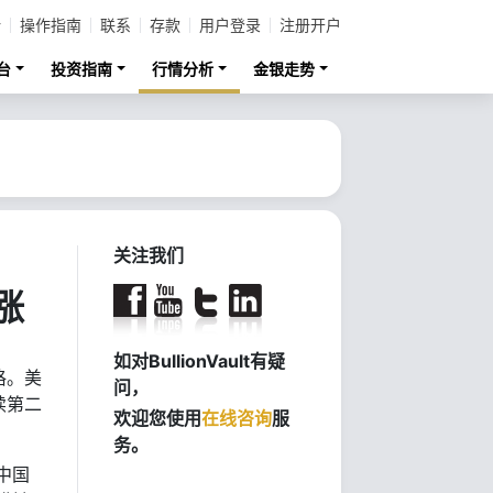
计
操作指南
联系
存款
用户登录
注册开户
台
投资指南
行情分析
金银走势
关注我们
涨
如对BullionVault有疑
格。美
问，
续第二
欢迎您使用
在线咨询
服
务。
中国