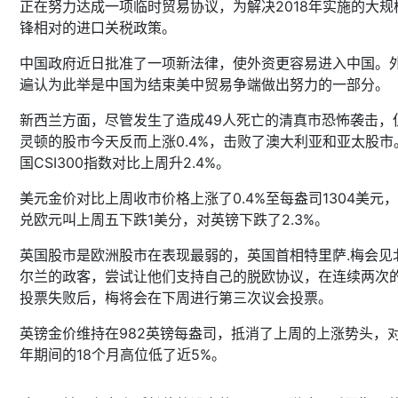
正在努力达成一项临时贸易协议，为解决2018年实施的大规
锋相对的进口关税政策。
中国政府近日批准了一项新法律，使外资更容易进入中国。
遍认为此举是中国为结束美中贸易争端做出努力的一部分。
新西兰方面，尽管发生了造成49人死亡的清真市恐怖袭击，
灵顿的股市今天反而上涨0.4%，击败了澳大利亚和亚太股市
国CSI300指数对比上周升2.4%。
美元金价对比上周收市价格上涨了0.4%至每盎司1304美元
兑欧元叫上周五下跌1美分，对英镑下跌了2.3%。
英国股市是欧洲股市在表现最弱的，英国首相特里萨.梅会见
尔兰的政客，尝试让他们支持自己的脱欧协议，在连续两次
投票失败后，梅将会在下周进行第三次议会投票。
英镑金价维持在982英镑每盎司，抵消了上周的上涨势头，
年期间的18个月高位低了近5%。