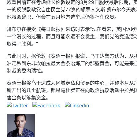
欧盟目前正在考虑延长伦敦设定的3月29日脱欧最后限期，
一的反脱欧政党自由民主党77岁的领导人文斯.凯布尔今天表
他将会辞职，但会在五月地方选举后仍将担任议员。
凯布尔在接受《每日邮报》采访时表示“现在看来，英国退欧
一个漫长的过程，而且可能永远不会发生，我们党的竞选活
取得了胜利。”
与此同时，据伦敦《泰晤士报》报道，乌干达警方认为，从
洲走私到东非坎帕拉最大金条冶炼厂的那些黄金，可能是来
制裁的委内瑞拉。
泰晤士报奖乌干达成为区域走私和贸易的中心，并称本月从
斯开出的几个航班，都是马杜罗正在向政治抗议活动中拉美
售金条以筹集资金。