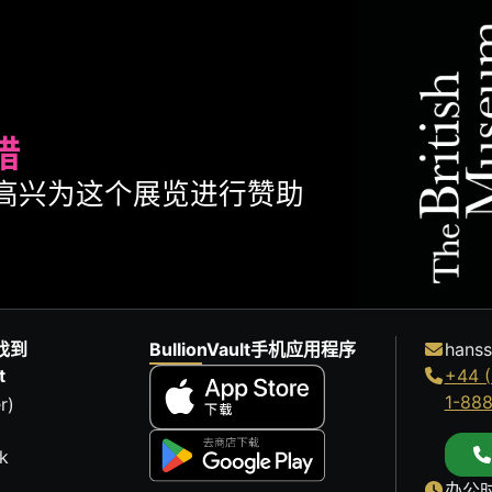
腊
ult很高兴为这个展览进行赞助
找到
BullionVault手机应用程序
hanss
t
+44 (
1-88
r)
k
办公时