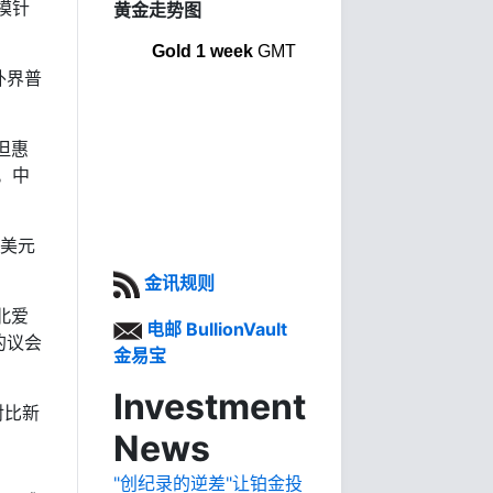
模针
黄金走势图
Gold 1 week
GMT
外界普
但惠
。中
，美元
金讯规则
北爱
电邮 BullionVault
的议会
金易宝
Investment
对比新
News
"创纪录的逆差"让铂金投