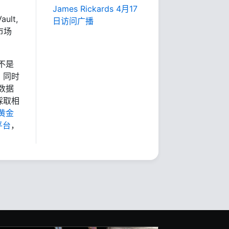
James Rickards 4月17
ult,
日访问广播
市场
不是
，同时
数据
採取相
黄金
平台
，