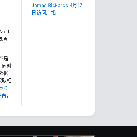
James Rickards 4月17
日访问广播
ult,
市场
不是
，同时
数据
採取相
黄金
平台
，