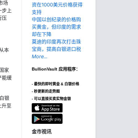
市场
资在1000美元价格获得
一步上
支持
行压
中国以创纪录的价格购
买黄金，但印度的需求
却在下降
莫迪的印度再次打击珠
宝商，提高白银进口税
从本
More...
BullionVault
应用程序：
国家
产能缓
-
最快的即时黄金 & 白银价格
- 秒更新的走势图
白银
- 可以直接买卖实物金银
上升至
金市视讯