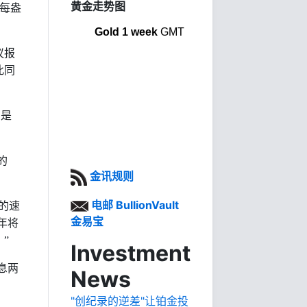
黄金走势图
每盎
Gold 1 week
GMT
议报
此同
由是
的
金讯规则
电邮 BullionVault
的速
金易宝
年将
”
Investment
息两
News
"创纪录的逆差"让铂金投