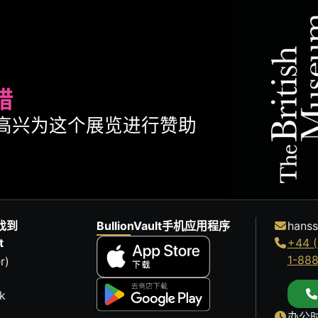
腊
ult很高兴为这个展览进行赞助
找到
BullionVault手机应用程序
hanss
t
+44 (
1-88
r)
k
办公时