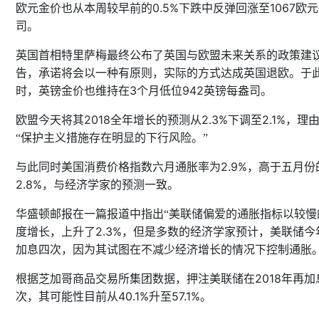
0.5%
1067
欧元金价也从本周较早前的
下跌中反弹回涨至
欧元
司。
英国首相特里萨梅最终公布了英国与欧盟未来关系的政策建
告，承诺将会以一种有原则，实际的方式达成英国退欧。于
3
942
时，英镑金价也维持在
个月低位
英镑每盎司。
2018
2.3%
2.1%
欧盟今天将其
全年增长的预测从
下调至
，理
“保护主义措施存在明显的下行风险。”
2.9%
，高于五月份
与此同时美国消费价格指数六月通胀率为
2.8%
，与经济学家的预测一致。
华盛顿邮报在一篇报道中指出“美联储偏爱的通胀指标以较慢
2.3%
度增长，上升了
，但是多数的经济学家预计，美联储今
加息四次，因为其试图在不减少经济增长的情况下控制通胀。
2018
年再加
根据芝加哥商品交易所集团数据，押注美联储在
次，其可能性目前从
40.1%
57.1%
升至
。