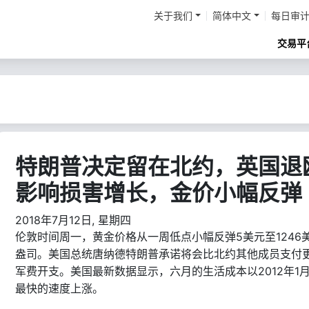
关于我们
简体中文
每日审
交易平
特朗普决定留在北约，英国退
影响损害增长，金价小幅反弹
2018年7月12日, 星期四
5
美元至
1246
伦敦时间周一，黄金价格从一周低点小幅反弹
盎司。美国总统唐纳德特朗普承诺将会比北约其他成员支付
2012
1
军费开支。美国最新数据显示，六月的生活成本以
年
最快的速度上涨。