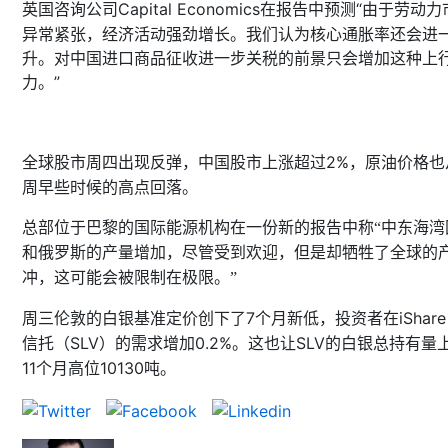
Capital Economics
在报告中预测“由于劳动力
英国咨询公司
异常紧张，经济活动强劲增长。我们认为核心通胀率还会进
升。对中国进口商品征收进一步关税的前景只会增加这种上
力。”
2%
，原油价格也
全球股市周四出现反弹，中国股市上涨超过
周早些时候的高点回落。
总部位于巴黎的国际能源机构在一份新的报告中称“中东海湾
和俄罗斯的产量增加，尽管受到欢迎，但是却牺牲了全球的
冲，这可能会被限制在极限。”
7
iShare
周三伦敦的白银基准定价创下了
个月新低，投资者在
SLV
0.2%
SLV
信托（
）的需求增加
。这也让
的白银总持有量
11
10130
个月高位
吨。