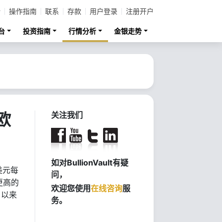
计
操作指南
联系
存款
用户登录
注册开户
台
投资指南
行情分析
金银走势
欧
关注我们
如对BullionVault有疑
美元每
问，
更高的
欢迎您使用
在线咨询
服
月以来
务。