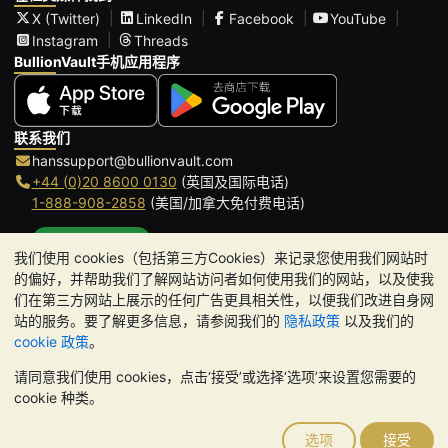
X (Twitter)
LinkedIn
Facebook
YouTube
Instagram
Threads
BullionVault手机应用程序
联系我们
hanssupport@bullionvault.com
+44 (0)20 8600 0130
(英国及国际电话)
1-888-908-2858
(美国/加拿大免付费电话)
点击通话
我们使用 cookies（包括第三方Cookies）来记录您使用我们网站时
办公时间:
的偏好，并帮助我们了解网站访问者如何使用我们的网站，以及使我
9am to 8:30pm (英国时间), 周一至周五
们在第三方网站上展示的任何广告更具相关性，以便我们改进自身网
Galmarley Ltd T/A BullionVault
站的服务。要了解更多信息，请参阅我们的
隐私政策
以及我们的
3 Shortlands (7th Floor)
cookie 政策
。
Hammersmith
请同意我们使用 cookies，点击‘接受’或选择‘选项’来设置您需要的
London
cookie 种类。
W6 8DA
United Kingdom
选项
接受
请注意:
贵金属的价值可能下跌也可能上涨。历史趋势不能保证未来