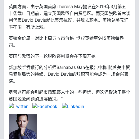
Theresa May
提议在
2019
3
英国方面，由于英国首席
年
月第五
十条截止日期前，建立英国欧盟自由贸易区。而英国脱欧首席谈
David Davis
判代表
就此表示抗议，并辞去职务。英镑兑美元汇
率在周一有所上涨。
7
945
英镑金价周一对比上周五收市价格上涨
英镑至
英镑每盎
司。
英国与欧盟的下一轮脱欧谈判将会在下周开始。
Barnabas Gan
在报告中称“随着美中贸
新加坡华侨银行的分析师
易紧张局势的持续，
David Davis
的辞职可能会成为一场余兴表
演。
尽管这可能会引起市场观察人士的一些担忧，但这还取决于整个
英国脱欧问题的进展情况。”