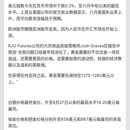
0.2%
美元指数今天在货币市场中下跌
，至六月中旬以来的最低
水平。上周五美国公布的官方就业数据显示，六月美国失业率上
升，而平均薪资涨幅低于预期。
欧洲股市跟随亚洲股市走高，因为人民币在外汇市场也开始上
涨。
RJO Futures
Josh Graves
公司的大宗商品高级策略师
在报告中
预测“关税问题已经被市场消化了。黄金需要的不仅仅是一场贸
易战，还需要更高的价格。这需要股票的波动性，较弱的经济数
据以及温和的美联储。
1275-1280
在获得任何支持之前，黄金需要先保持在
美元以
上。”
6
27
日以来的最高水平
16.20
白银价格最终金价，升至
月
美元每
盎司。
858
967
铂金价格和钯金价格分别升至
美元和
美元每盎司的多周
高位。