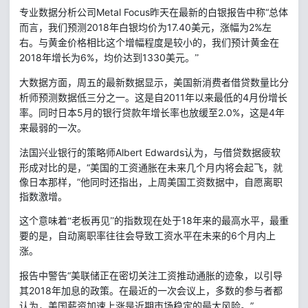
Metal Focus
昨天在最新的白银报告中称“总体
专业数据分析公司
而言，我们预测
2018
17.40
2%
年白银均价为
美元，涨幅为
左
右。与黄金价格相比这个增幅程度是较小的，我们预计黄金在
2018
6%
1330
年增长为
，均价达到
美元。”
大数据方面，周五的最新数据显示，美国新消费者借贷数量比分
2011
4
析师预测数据低三分之一。这是自
年以来最低的
月份增长
5
2.0%
4
率。同时日本
月的银行贷款年增长率也放缓至
，这是
年
来最弱的一次。
Albert Edwards
认为，与借贷数据疲软
法国兴业银行的策略师
形成对比的是，“美国的工资通胀在未来几个月内将会起飞，就
像日本那样，”他同时还指出，上周美国工资数据中，自愿离职
指数激增。
18
年来的最高水平，最重
这个意味着“老板再见”的指数现在处于
要的是，自动离职率往往会导致工资水平在未来的
6
个月内上
涨。
“
报告中警告
美联储正在密切关注工资推动通胀的迹象，以引导
2018
其
年加息的政策。在最近的一次会议上，多数的参与者都
”
认为，美国薪资加速上涨是近期市场稳定的最大风险。