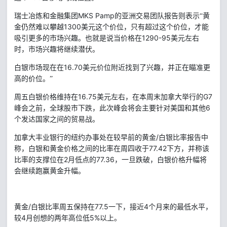
MKS Pamp
瑞士冶炼和金融集团
的亚洲交易团队报告则表示“黄
1300
金仍然难以攀越
美元这个价位，只有超过这个价位，才能
1290-95
吸引更多的市场兴趣。也就是说当价格在
美元左右
时，市场兴趣将继续潜伏。
16.70
白银市场现在在
美元价位附近找到了兴趣，并正在瞄准更
高的价位。”
16.75
G7
周五白银价格维持在
美元左右，在本周末加拿大举行的
6
峰会之前，全球股市下跌，此次峰会将会主要针对美国和其他
个发达国家之间的贸易战。
/
白银比率报告中
加拿大丰业银行的纽约办事处在较早前的黄金
称，白银和黄金价格之间的比率在周四收于
77.42
下方，并称该
2
77.36
比率的支撑位在
月低点的
，一旦跌破，白银价格升幅将
会继续跑赢黄金升幅。
/
77.5
4
黄金
白银比率周五保持在
一下，接近
个月来的最低水平，
4
5%
较
月创想的两年高位低
以上。