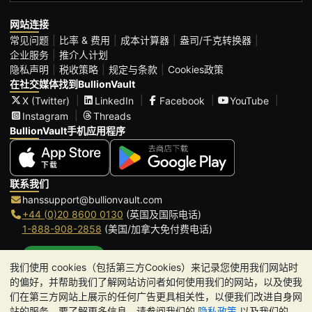
网站连接
常见问题
比率 & 费用
成本计算器
盎司/千克转换器
企业服务
推介人计划
隐私声明
税收策略
规定与条款
Cookies政策
在社交媒体找到BullionVault
X (Twitter)
LinkedIn
Facebook
YouTube
Instagram
Threads
BullionVault手机应用程序
联系我们
hanssupport@bullionvault.com
+44 (0)20 8600 0130
(英国及国际电话)
1-888-908-2858
(美国/加拿大免付费电话)
点击通话
我们使用 cookies（包括第三方Cookies）来记录您使用我们网站时
办公时间:
的偏好，并帮助我们了解网站访问者如何使用我们的网站，以及使我
9am to 8:30pm (英国时间), 周一至周五
们在第三方网站上展示的任何广告更具相关性，以便我们改进自身网
Galmarley Ltd T/A BullionVault
站的服务。要了解更多信息，请参阅我们的
隐私政策
以及我们的