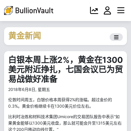
黄金新闻
白银本周上涨2%，黄金在1300
美元附近挣扎，七国会议已为贸
易战做好准备
2018年6月8日, 星期五
2%
伦敦时间周五，白银价格本周获得
的涨幅。超过金价的
0.3%
1300
。黄金价格继续卡在
美元价位左右。
Umicore
的交易团队报告中表示“如
比利时冶炼和材料技术集团
果黄金能够以
1300
1315
美元收盘，那么就可能会升至
美元左右
200
这个
日移动均线位置。”