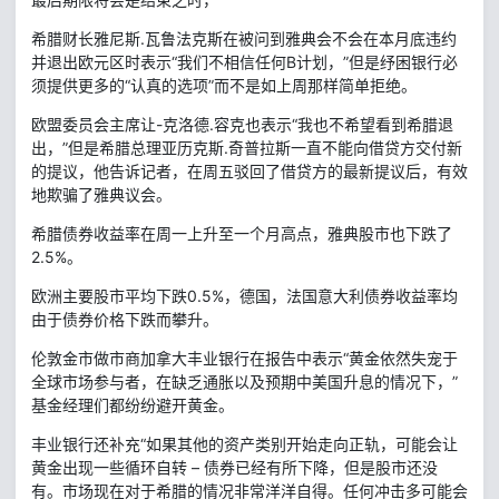
希腊财长雅尼斯.瓦鲁法克斯在被问到雅典会不会在本月底违约
并退出欧元区时表示“我们不相信任何B计划，”但是纾困银行必
须提供更多的“认真的选项”而不是如上周那样简单拒绝。
欧盟委员会主席让-克洛德.容克也表示“我也不希望看到希腊退
出，”但是希腊总理亚历克斯.奇普拉斯一直不能向借贷方交付新
的提议，他告诉记者，在周五驳回了借贷方的最新提议后，有效
地欺骗了雅典议会。
希腊债券收益率在周一上升至一个月高点，雅典股市也下跌了
2.5%。
欧洲主要股市平均下跌0.5%，德国，法国意大利债券收益率均
由于债券价格下跌而攀升。
伦敦金市做市商加拿大丰业银行在报告中表示“黄金依然失宠于
全球市场参与者，在缺乏通胀以及预期中美国升息的情况下，”
基金经理们都纷纷避开黄金。
丰业银行还补充“如果其他的资产类别开始走向正轨，可能会让
黄金出现一些循环自转 – 债券已经有所下降，但是股市还没
有。市场现在对于希腊的情况非常洋洋自得。任何冲击多可能会