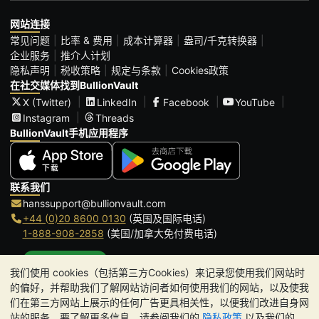
网站连接
常见问题
比率 & 费用
成本计算器
盎司/千克转换器
企业服务
推介人计划
隐私声明
税收策略
规定与条款
Cookies政策
在社交媒体找到BullionVault
X (Twitter)
LinkedIn
Facebook
YouTube
Instagram
Threads
BullionVault手机应用程序
联系我们
hanssupport@bullionvault.com
+44 (0)20 8600 0130
(英国及国际电话)
1-888-908-2858
(美国/加拿大免付费电话)
点击通话
我们使用 cookies（包括第三方Cookies）来记录您使用我们网站时
办公时间:
的偏好，并帮助我们了解网站访问者如何使用我们的网站，以及使我
9am to 8:30pm (英国时间), 周一至周五
们在第三方网站上展示的任何广告更具相关性，以便我们改进自身网
Galmarley Ltd T/A BullionVault
站的服务。要了解更多信息，请参阅我们的
隐私政策
以及我们的