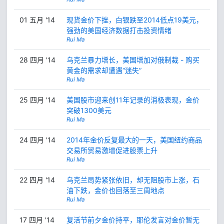
01 五月 '14
现货金价下挫，白银跌至2014低点19美元，
强劲的美国经济数据打击投资情绪
Rui Ma
28 四月 '14
乌克兰暴力增长，美国增加对俄制裁 - 购买
黄金的需求却遭遇“迷失”
Rui Ma
25 四月 '14
美国股市迎来创11年记录的消极表现，金价
突破1300美元
Rui Ma
24 四月 '14
2014年金价反复最大的一天，美国纽约商品
交易所贸易激增促进股票上升
Rui Ma
22 四月 '14
乌克兰局势紧张依旧，却无阻股市上涨，石
油下跌，金价也回落至三周地点
Rui Ma
17 四月 '14
复活节前夕金价持平，耶伦发言对金价暂无