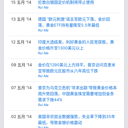
15 五月 '14
伦敦白银固定价机制将停止使用
Rui Ma
13 五月 '14
德国 “欧元刺激”谣言至欧元下落，金价回
落，黄金ETF持有量降至5.5年最低
Rui Ma
12 五月 '14
印度大选结束，利好黄金的人民党获胜，黄
金价格升至1300美元以上
Rui Ma
09 五月 '14
金价在1290美元上方持平，普京访问克里米
亚导致欧元区股市从六年高位下跌
Rui Ma
07 五月 '14
普京为乌克兰危机“寻求出路”导致黄金价格本
周升势回落，中国黄金珠宝需要增加但金条
需求下挫44%
Rui Ma
02 五月 '14
美国非农就业数据强势，失业率下降到35年
最低，导致金银价格震动
Rui Ma