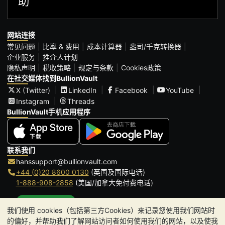
助
网站连接
常见问题
比率 & 费用
成本计算器
盎司/千克转换器
企业服务
推介人计划
隐私声明
税收策略
规定与条款
Cookies政策
在社交媒体找到BullionVault
X (Twitter)
LinkedIn
Facebook
YouTube
Instagram
Threads
BullionVault手机应用程序
联系我们
hanssupport@bullionvault.com
+44 (0)20 8600 0130
(英国及国际电话)
1-888-908-2858
(美国/加拿大免付费电话)
点击通话
我们使用 cookies（包括第三方Cookies）来记录您使用我们网站时
办公时间:
的偏好，并帮助我们了解网站访问者如何使用我们的网站，以及使我