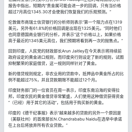
报告中指出，短期内“贵金属可能会进一步的回调，只有当价格
超过7月高位1345.30才会使我们恢复我们的乐观预测。”
伦敦做市商瑞士信贷银行的分析师则表示“第一个阻力点在1319
美元，另外有61.8%的价格回调是出现在1325美元。”同时他们
也同意德国商业银行的分析，并表示“这个价格以上，如果价格
高于最近的1345美元高位，我们预期将看到再一次的抛售点。”
回到印度，人民党的财政部长Arun Jaitley在今天表示将持续前
政府设定的黄金进口规则，而印度央行则设定了新的规则，试图
抑制繁荣的家庭借贷，这一规则同样针对了黄金。
新的借贷规则规定，非农业用的贷款中，抵押品中黄金所占的比
例不能超过75%，并且贷款期限不能超过12个月。
印度财务部门的一位官员在周一表示，印度东南沿海的安得拉
邦，印度农民的黄金借贷非常繁盛，人们使用这种借贷获得资金
“（已经）用于其它的活动”，包括用于购买新的黄金。
印度的《德干纪事报》表示“越来越多的贷款的另外一个原因是
（美联社州）的首席部长N.Chandrababu Naidu在选举中承诺
在上台后将放弃所有农业贷款。”