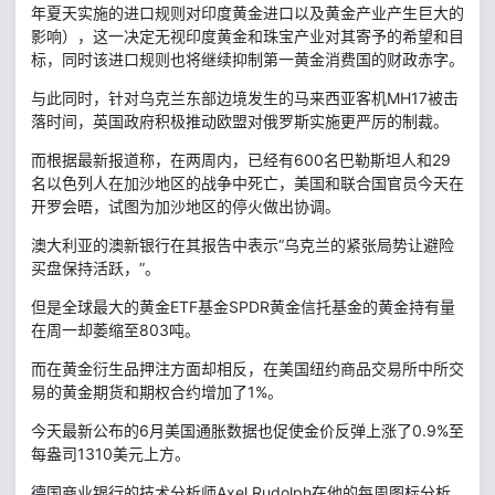
年夏天实施的进口规则对印度黄金进口以及黄金产业产生巨大的
影响），这一决定无视印度黄金和珠宝产业对其寄予的希望和目
标，同时该进口规则也将继续抑制第一黄金消费国的财政赤字。
与此同时，针对乌克兰东部边境发生的马来西亚客机MH17被击
落时间，英国政府积极推动欧盟对俄罗斯实施更严厉的制裁。
而根据最新报道称，在两周内，已经有600名巴勒斯坦人和29
名以色列人在加沙地区的战争中死亡，美国和联合国官员今天在
开罗会晤，试图为加沙地区的停火做出协调。
澳大利亚的澳新银行在其报告中表示“乌克兰的紧张局势让避险
买盘保持活跃，”。
但是全球最大的黄金ETF基金SPDR黄金信托基金的黄金持有量
在周一却萎缩至803吨。
而在黄金衍生品押注方面却相反，在美国纽约商品交易所中所交
易的黄金期货和期权合约增加了1%。
今天最新公布的6月美国通胀数据也促使金价反弹上涨了0.9%至
每盎司1310美元上方。
德国商业银行的技术分析师Axel Rudolph在他的每周图标分析