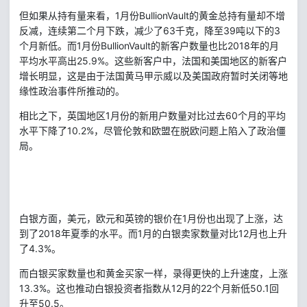
1
BullionVault
但如果从持有量来看，
月份
的黄金总持有量却不增
63
39
3
反减，连续第二个月下跌，减少了
千克，降至
吨以下的
1
BullionVault
2018
个月新低。而
月份
的新客户数量也比
年的月
25.9%
平均水平高出
。这些新客户中，法国和美国地区的新客户
增长明显，这是由于法国黄马甲示威以及美国政府暂时关闭等地
缘性政治事件所推动的。
1
60
相比之下，英国地区
月份的新用户数量对比过去
个月的平均
10.2%
水平下降了
，尽管伦敦和欧盟在脱欧问题上陷入了政治僵
局。
1
白银方面，美元，欧元和英镑的银价在
月份也出现了上涨，达
2018
1
12
到了
年夏季的水平。而
月的白银卖家数量对比
月也上升
4.3%
了
。
而白银买家数量也和黄金买家一样，录得更快的上升速度，上涨
13.3%
12
22
50.1
。这也推动白银投资者指数从
月的
个月新低
回
50.5
升至
。