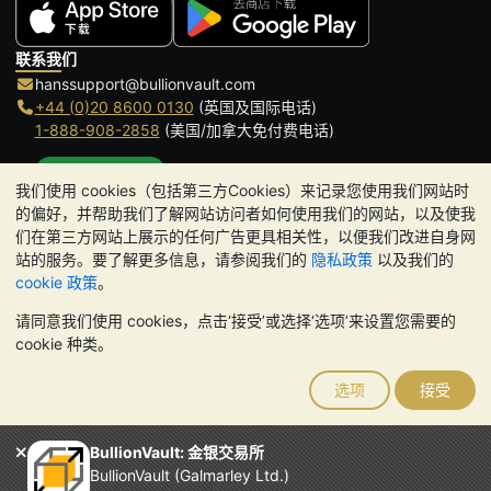
联系我们
hanssupport@bullionvault.com
+44 (0)20 8600 0130
(英国及国际电话)
1-888-908-2858
(美国/加拿大免付费电话)
点击通话
我们使用 cookies（包括第三方Cookies）来记录您使用我们网站时
办公时间:
的偏好，并帮助我们了解网站访问者如何使用我们的网站，以及使我
9am to 8:30pm (英国时间), 周一至周五
们在第三方网站上展示的任何广告更具相关性，以便我们改进自身网
Galmarley Ltd T/A BullionVault
站的服务。要了解更多信息，请参阅我们的
隐私政策
以及我们的
3 Shortlands (7th Floor)
cookie 政策
。
Hammersmith
请同意我们使用 cookies，点击‘接受’或选择‘选项’来设置您需要的
London
cookie 种类。
W6 8DA
United Kingdom
选项
接受
请注意:
贵金属的价值可能下跌也可能上涨。历史趋势不能保证未来
的价格走势。BullionVault 网站及其任何通讯中的任何内容均不构成
投资建议。您应该考虑寻求专业建议，以确定投资并持有金条是否适
BullionVault: 金银交易所
合您。
BullionVault (Galmarley Ltd.)
Galmarley Ltd，以 BullionVault 名义开展业务，在英格兰和威尔士