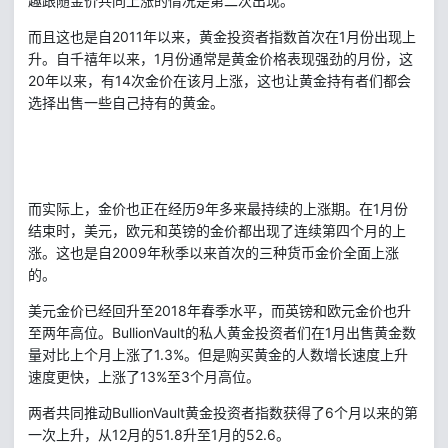
趣跟随金价共同上涨的情况是第二次出现。
2011
1
而且这也是自
年以来，黄金投资者指数首次在
月份出现上
1
升。自千禧年以来，
月份通常是黄金价格表现强劲的月份，这
20
14
年以来，有
次金价在该月上涨，这也让黄金持有者们都会
选择出售一些自己持有的黄金。
9
1
而实际上，金价也正在经历
年多来最持续的上涨期。在
月份
结束时，美元，欧元和英镑的金价都出现了连续第四个月的上
2009
涨。这也是自
年秋季以来首次的三种货币金价全面上涨
的。
2018
美元金价已经回升至
年春季水平，而英镑和欧元金价也升
BullionVault
1
至两年高位。
的私人黄金投资者们在
月出售黄金数
1.3%
量对比上个月上涨了
。但是购买黄金的人数增长速度上升
13%
3
速度更快，上涨了
至
个月高位。
BullionVault
6
两者共同推动
黄金投资者指数获得了
个月以来的第
12
51.8
1
52.6
一次上升，从
月的
升至
月的
。