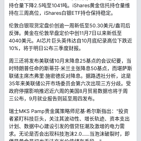
持仓量下降2.5吨至1041吨。iShares黄金信托持仓量维
持在三周高位，iShares白银ETF持仓保持稳定。
伦敦白银现货定盘价创逾一周新低至50.30美元/盎司后
反弹。黄金在伦敦早盘定价中创11月7日以来新低至
4040美元。AI芯片巨头英伟达自10月底纪录高位下跌近
10%，将于明日公布三季度财报。
周三还将发布美联储10月末降息25基点的会议纪要，当
时特朗普任命的斯蒂芬·米兰主张降息50基点，而堪萨斯
联储主席杰弗里·施密德反对降息。据路透社分析，这是
35年来美联储公开市场委员会第六次出现三方分歧。受
政府停摆影响推迟近六周的美国8月贸易数据也将于周
三公布，9月就业报告则延至周四发布。
瑞士MKS Pamp贵金属策略师尼基·希尔斯指出："投资
者紧盯科技巨头，关注其波动性、增长轨迹、资本支出
计划、数据中心建设引发的借贷狂潮及激增的电力需
求。无论是否会出现科技泡沫2.0......当泡沫破裂时，即