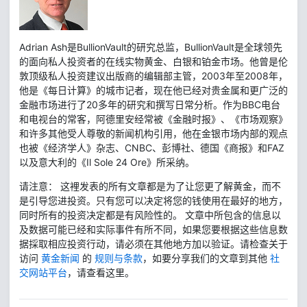
Adrian Ash是BullionVault的研究总监，BullionVault是全球领先
的面向私人投资者的在线实物黄金、白银和铂金市场。他曾是伦
敦顶级私人投资建议出版商的编辑部主管，2003年至2008年，
他是《每日计算》的城市记者，现在他已经对贵金属和更广泛的
金融市场进行了20多年的研究和撰写日常分析。作为BBC电台
和电视台的常客，阿德里安经常被《金融时报》、《市场观察》
和许多其他受人尊敬的新闻机构引用，他在金银市场内部的观点
也被《经济学人》杂志、CNBC、彭博社、德国《商报》和FAZ
以及意大利的《Il Sole 24 Ore》所采纳。
请注意： 这裡发表的所有文章都是为了让您更了解黄金，而不
是引导您进投资。只有您可以决定将您的钱使用在最好的地方，
同时所有的投资决定都是有风险性的。 文章中所包含的信息以
及数据可能已经和实际事件有所不同，如果您要根据这些信息数
据採取相应投资行动，请必须在其他地方加以验证。请检查关于
访问
黄金新闻
的
规则与条款
，如要分享我们的文章到其他
社
交网站平台
，请查看这里。