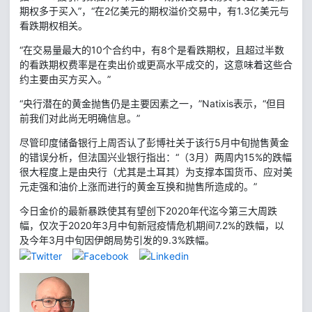
期权多于买入”，“在2亿美元的期权溢价交易中，有1.3亿美元与
看跌期权相关。
“在交易量最大的10个合约中，有8个是看跌期权，且超过半数
的看跌期权费率是在卖出价或更高水平成交的，这意味着这些合
约主要由买方买入。”
“央行潜在的黄金抛售仍是主要因素之一，”Natixis表示，“但目
前我们对此尚无明确信息。”
尽管印度储备银行上周否认了彭博社关于该行5月中旬抛售黄金
的错误分析，但法国兴业银行指出：“（3月）两周内15%的跌幅
很大程度上是由央行（尤其是土耳其）为支撑本国货币、应对美
元走强和油价上涨而进行的黄金互换和抛售所造成的。”
今日金价的最新暴跌使其有望创下2020年代迄今第三大周跌
幅，仅次于2020年3月中旬新冠疫情危机期间7.2%的跌幅，以
及今年3月中旬因伊朗局势引发的9.3%跌幅。