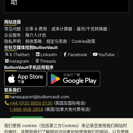
助
网站连接
常见问题
比率 & 费用
成本计算器
盎司/千克转换器
企业服务
推介人计划
隐私声明
税收策略
规定与条款
Cookies政策
在社交媒体找到BullionVault
X (Twitter)
LinkedIn
Facebook
YouTube
Instagram
Threads
BullionVault手机应用程序
联系我们
hanssupport@bullionvault.com
+44 (0)20 8600 0130
(英国及国际电话)
1-888-908-2858
(美国/加拿大免付费电话)
点击通话
我们使用 cookies（包括第三方Cookies）来记录您使用我们网站时
办公时间:
的偏好，并帮助我们了解网站访问者如何使用我们的网站，以及使我