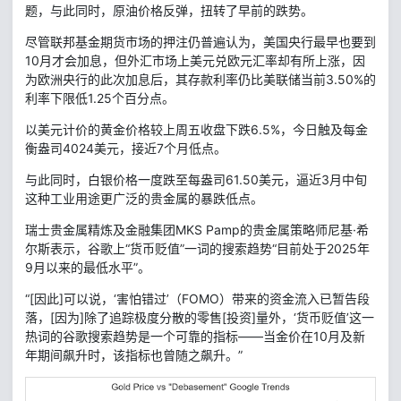
题，与此同时，原油价格反弹，扭转了早前的跌势。
尽管联邦基金期货市场的押注仍普遍认为，美国央行最早也要到
10月才会加息，但外汇市场上美元兑欧元汇率却有所上涨，因
为欧洲央行的此次加息后，其存款利率仍比美联储当前3.50%的
利率下限低1.25个百分点。
以美元计价的黄金价格较上周五收盘下跌6.5%，今日触及每金
衡盎司4024美元，接近7个月低点。
与此同时，白银价格一度跌至每盎司61.50美元，逼近3月中旬
这种工业用途更广泛的贵金属的暴跌低点。
瑞士贵金属精炼及金融集团MKS Pamp的贵金属策略师尼基·希
尔斯表示，谷歌上“货币贬值”一词的搜索趋势“目前处于2025年
9月以来的最低水平”。
“[因此]可以说，‘害怕错过’（FOMO）带来的资金流入已暂告段
落，[因为]除了追踪极度分散的零售[投资]量外，‘货币贬值’这一
热词的谷歌搜索趋势是一个可靠的指标——当金价在10月及新
年期间飙升时，该指标也曾随之飙升。”