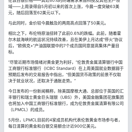
伦敦白银价格——其近60%的终端需求来自科技及其他生产领
域——上周录得自5月初以来的首次上涨，今晨一度突破63美
元，随后回落至62美元以下。
与此同时，金价较今晨触及的两周高点回落了50美元。
相比之下，布伦特原油扭转了此前0.6%的跌幅。此前，随着霍
尔木兹海峡的航运状况持续改善，且在美伊上月达成“停火”协议
后，“欧佩克+”产油国联盟中的7个成员国同意提高集体产量目
标。
“尽管近期市场情绪对黄金更为利好，”伦敦贵金属清算银行中国
工商银行标准银行（ICBC Standard）在上周美国就业数据弱于
预期后发布的交易报告中指出，“但美国货币政策的前景不仅取
决于就业状况，还取决于通胀走势。”
今日发布的一份新闻稿称，除美国摩根大通、总部位于英国的汇
丰银行和瑞士黄金巨头瑞银（UBS）外，美国金融集团花旗集团
也将加入中国工商银行标准银行，成为伦敦贵金属清算有限公司
（LPMCL）的成员。
5月份，LPMCL目前的4家成员机构代表伦敦黄金市场参与者，
每日清算的黄金和白银交易额合计近900亿美元。