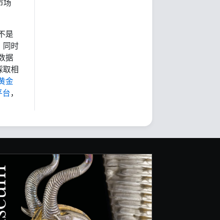
市场
不是
，同时
数据
採取相
黄金
平台
，