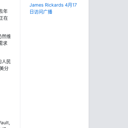
James Rickards 4月17
去年
日访问广播
正在
仍然维
需求
的人民
5美分
ult,