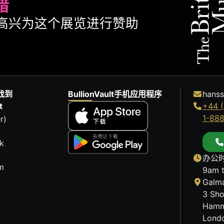
腊
ult很高兴为这个展览进行赞助
找到
BullionVault手机应用程序
hanss
t
+44 (
1-88
r)
k
办公时
m
9am 
Galma
3 Sho
Hamm
Lond