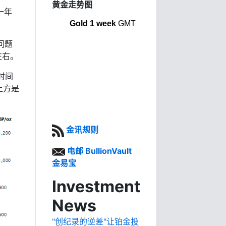
黄金走势图
一年
Gold 1 week
GMT
问题
左右。
时间
上方是
金讯规则
电邮 BullionVault
金易宝
Investment
News
"创纪录的逆差"让铂金投