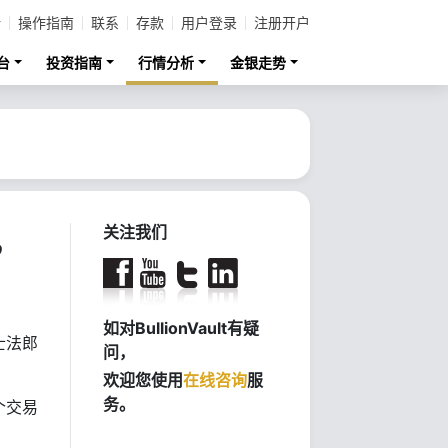
计
操作指南
联系
存款
用户登录
注册开户
台
投资指南
行情分析
金银走势
，
关注我们
如对BullionVault有疑
士法郎
问，
。
欢迎您使用
在线咨询
服
务。
个交易