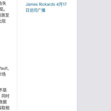
会失
James Rickards 4月17
现。
日访问广播
月跌至
出现
ult,
市场
不是
，同时
数据
採取相