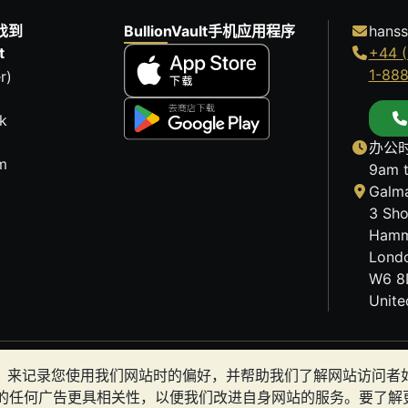
找到
BullionVault手机应用程序
hanss
t
+44 (
1-88
r)
k
办公时
m
9am 
Galma
3 Sho
Hamm
Lond
W6 8
Unit
历史趋势不能保证未来的价格走势。BullionVault 网站及
okies）来记录您使用我们网站时的偏好，并帮助我们了解网站访问
有金条是否适合您。
的任何广告更具相关性，以便我们改进自身网站的服务。要了解