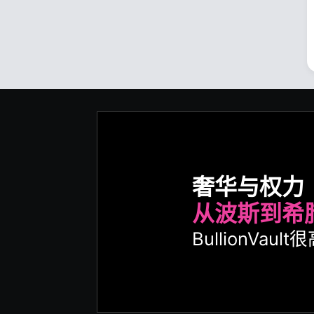
奢华与权力
从波斯到希
BullionVa