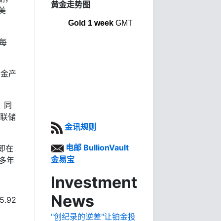
黄金走势图
美
Gold 1 week
GMT
每
黄金产
，同
美联储
金讯规则
电邮 BullionVault
即在
金易宝
多年
Investment
News
.92
"创纪录的逆差"让铂金投