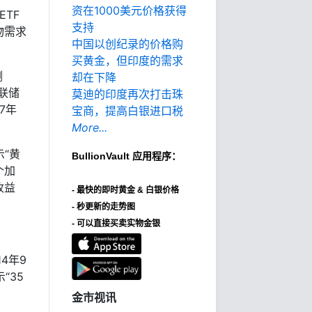
资在1000美元价格获得
ETF
支持
物需求
中国以创纪录的价格购
买黄金，但印度的需求
测
却在下降
联储
莫迪的印度再次打击珠
7年
宝商，提高白银进口税
More...
示“黄
BullionVault
应用程序：
个加
收益
-
最快的即时黄金 & 白银价格
- 秒更新的走势图
- 可以直接买卖实物金银
4年9
“35
金市视讯