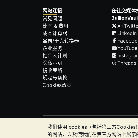
网站连接
在社交媒体
BullionVaul
常见问题
比率 & 费用
X (Twitte
成本计算器
LinkedIn
盎司/千克转换器
Faceboo
企业服务
YouTube
推介人计划
Instagra
隐私声明
Threads
税收策略
规定与条款
Cookies政策
请注意:
贵金属的价值可能下跌也可能上涨。
我们使用 cookies（包括第三方Co
应该考虑寻求专业建议，以确定投资并持
的网站，以及使我们在第三方网站上展示