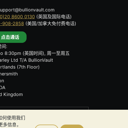
upport@bullionvault.com
0)20 8600 0130
(英国及国际电话)
8-908-2858
(美国/加拿大免付费电话)
点击通话
间:
to 8:30pm (英国时间), 周一至周五
rley Ltd T/A BullionVault
rtlands (7th Floor)
ersmith
on
DA
ed Kingdom
其任何通讯中的任何内容均不构成投资建议。您
者如何使用我们
更多信息，