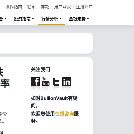
计
操作指南
联系
存款
用户登录
注册开户
台
投资指南
行情分析
金银走势
跌
关注我们
益率
如对BullionVault有疑
问，
欢迎您使用
在线咨询
服
金价
务。
低。
期，