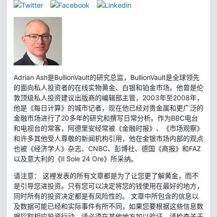
Adrian Ash是BullionVault的研究总监，BullionVault是全球领先
的面向私人投资者的在线实物黄金、白银和铂金市场。他曾是伦
敦顶级私人投资建议出版商的编辑部主管，2003年至2008年，
他是《每日计算》的城市记者，现在他已经对贵金属和更广泛的
金融市场进行了20多年的研究和撰写日常分析。作为BBC电台
和电视台的常客，阿德里安经常被《金融时报》、《市场观察》
和许多其他受人尊敬的新闻机构引用，他在金银市场内部的观点
也被《经济学人》杂志、CNBC、彭博社、德国《商报》和FAZ
以及意大利的《Il Sole 24 Ore》所采纳。
请注意： 这裡发表的所有文章都是为了让您更了解黄金，而不
是引导您进投资。只有您可以决定将您的钱使用在最好的地方，
同时所有的投资决定都是有风险性的。 文章中所包含的信息以
及数据可能已经和实际事件有所不同，如果您要根据这些信息数
据採取相应投资行动，请必须在其他地方加以验证。请检查关于