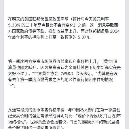
在明天的美国联邦储备局政策声明（预计与今天美元利率
5.33% 的二十年高点相比不会有变化）之前，这一消息导致西
方国家政府债券下跌，推动收益率上升，而对联邦储备局 2024
年底年利率的押注则上升至一致预测的 5.07%。
第一季度西方投资市场债券收益率和利率预期上升，"[黄金]清
算量也随之跃升，因为投资者认为金价持续创下历史新高实在是
太好不过了，"世界黄金协会（WGC）今天表示，"尤其是在没
有去年第一季度点燃需求之火的地区性银行倒闭事件的情况
下"。
从通常昂贵的金币零售价格来看--与中国私人部门在第一季度创
纪录高价时的强劲需求形成鲜明对比--"溢价下降反映了[西方]市
场的松动"，世界黄金协会接着说，"[因为]健康水平的新买盘被
金价起飞时的一波回售所抵消"。