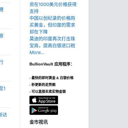
资在1000美元价格获得
港
支持
中国以创纪录的价格购
买黄金，但印度的需求
却在下降
原
莫迪的印度再次打击珠
宝商，提高白银进口税
More...
行
BullionVault
应用程序：
-
最快的即时黄金 & 白银价格
- 秒更新的走势图
至1
- 可以直接买卖实物金银
斯达
金市视讯