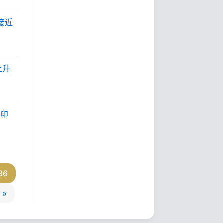
接近
上升
，印
36
 »