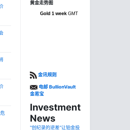
黄金走势图
价
Gold 1 week
GMT
会
将
金讯规则
价
电邮 BullionVault
金易宝
Investment
股危
News
"创纪录的逆差"让铂金投