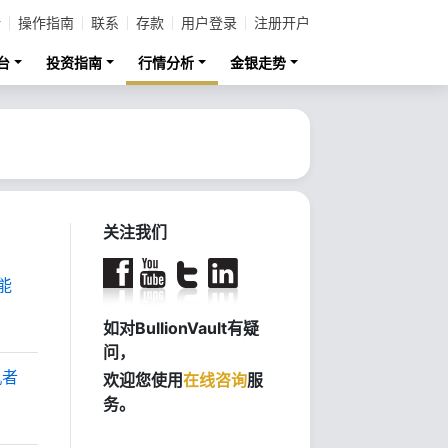
计
操作指南
联系
存款
用户登录
注册开户
台
投资指南
行情分析
金银走势
关注我们
能
如对BullionVault有疑
问，
机者
欢迎您使用
在线咨询
服
务。