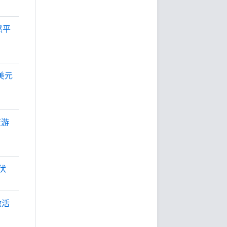
然平
美元
变游
伏
激活