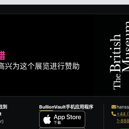
腊
ult很高兴为这个展览进行赞助
找到
BullionVault手机应用程序
hanss
t
+44 (
1-88
r)