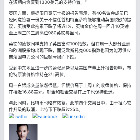
在短期内恢复到1300美元的支持位置。”
英国方面，根据周日泰晤士报的报告表示，有40名议会成员已
经同意签署一份关于不信任首相特里萨梅能够推动英国脱欧的提
议，英镑受此拖累下跌了将近1%，英镑金价在周一回升10英镑
至上周三的三周高位980英镑每盎司。
英镑的疲软同样支持了英国富时100指数，但在周一大部分亚洲
和欧洲股指均出现下跌，而泛欧斯托克600指数也因为能源供应
商法国电力公司的巨额亏损而下跌。
受到中东地区进一步的紧张局势以及美国产量上升报告影响，布
伦特原油价格维持在2年高位。
周一白银成交量依然很低，但银价高于上周五的收盘价格，保持
在接近16.88美元。钯金和铂金交易在上午也保持低迷。
与此同时，比特币也略有恢复，此前四个交易日中，由于担心软
件升级的取消，比特币下跌超过25%。