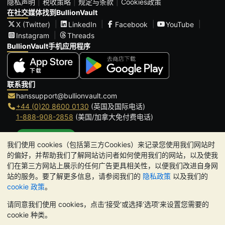
隐私声明
税收策略
规定与条款
Cookies政策
在社交媒体找到BullionVault
X (Twitter)
LinkedIn
Facebook
YouTube
Instagram
Threads
BullionVault手机应用程序
联系我们
hanssupport@bullionvault.com
+44 (0)20 8600 0130
(英国及国际电话)
1-888-908-2858
(美国/加拿大免付费电话)
点击通话
我们使用 cookies（包括第三方Cookies）来记录您使用我们网站时
办公时间:
的偏好，并帮助我们了解网站访问者如何使用我们的网站，以及使我
9am to 8:30pm (英国时间), 周一至周五
们在第三方网站上展示的任何广告更具相关性，以便我们改进自身网
Galmarley Ltd T/A BullionVault
站的服务。要了解更多信息，请参阅我们的
隐私政策
以及我们的
3 Shortlands (7th Floor)
cookie 政策
。
Hammersmith
请同意我们使用 cookies，点击‘接受’或选择‘选项’来设置您需要的
London
cookie 种类。
W6 8DA