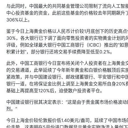
与此同时，中国最大的共同基金管理公司限制了流向人工智
中心投资基金的资金，此前这些基金的价格较去年同期飙升
306%以上。
鉴于今日上海黄金价格以人民币计价较1月底创下的历史高点
30%，各大银行已下调了面向零售投资者的实物黄金计划的
评级，例如全球最大银行中国工商银行（ICBC）推出的“如
积累计划”，部分银行还将交易手续费降至低至0.2%。
此外，中国工商银行今日宣布将关闭个人投资者在上海黄金
的交易通道，此举延续了今年新年黄金和白银价格触顶后实
紧政策，并与中国建设银行、邮政储蓄银行、平安银行和中
银行一道，在将保证金比例上调至上海黄金交易所自身20%
基础上再提高至120%后，迫使散户投资者平仓。
中国建设银行就其决定表示：“这是由于贵金属市场价格波动
烈。”
今日上海金价较伦敦报价低1.40美元/盎司，延续了中国市场
价走势，这表明在5月份进口数据显示黄金实物净流入量创