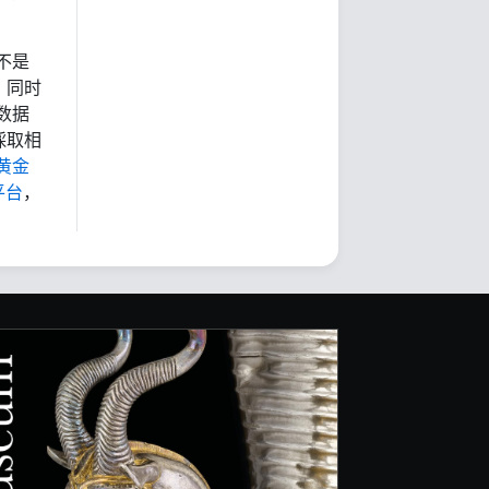
不是
，同时
数据
採取相
黄金
平台
，