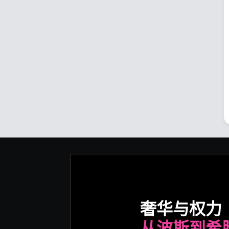
奢华与权力
从波斯到希