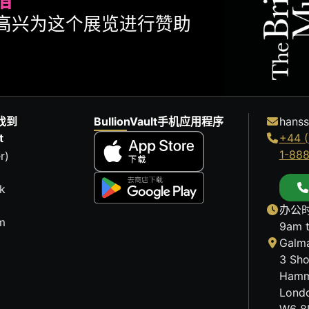
ult很高兴为这个展览进行赞助
找到
BullionVault手机应用程序
hanss
t
+44 (
1-88
r)
k
办公时
m
9am 
Galma
3 Sho
Hamm
Lond