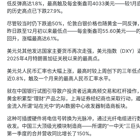
低反弹高达1.8%，最高触及每金衡盎司4033美元——较1月
的历史高点已下跌27.9%。
尽管较当时仍下跌逾50%，伦敦白银价格也随黄金一同反弹
昨日跌至12月初以来最低点——每金衡盎司55.60美元——
回升，涨幅最高达6.1%。
美元兑其他发达国家主要货币再次走强，美元指数（DXY）
2025年4月特朗普加征关税以来的最高点。
美元兑人民币汇率也大幅上涨，最高时较上周创下的三年低
近0.8%，触及一个月来的最高人民币汇率水平。
就在中国银行试图引导散户投资者远离高频交易和杠杆操作
黄金积累型“理财”产品之际，上海证券经纪商也采取行动，
金流入所谓“站在光中”的AI数据中心收发器制造商板块。
这种可插拔硬件将电信号转换为光脉冲，通过光纤电缆进行
收发。中国三大顶级光模块制造商——所谓的“一中天”三巨
第一季度的合并营收同比增长了150%。