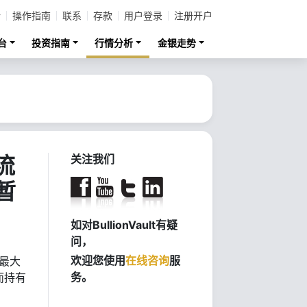
计
操作指南
联系
存款
用户登录
注册开户
台
投资指南
行情分析
金银走势
流
关注我们
暂
如对BullionVault有疑
问，
欢迎您使用
在线咨询
服
最大
务。
而持有