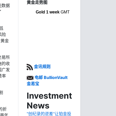
黄金走势图
能数据
了
Gold 1 week
GMT
低
风险
意黄金
交易所
施的收
金讯规则
国广发
费率
电邮 BullionVault
金易宝
剧
Investment
News
的折
"创纪录的逆差"让铂金投
下两年