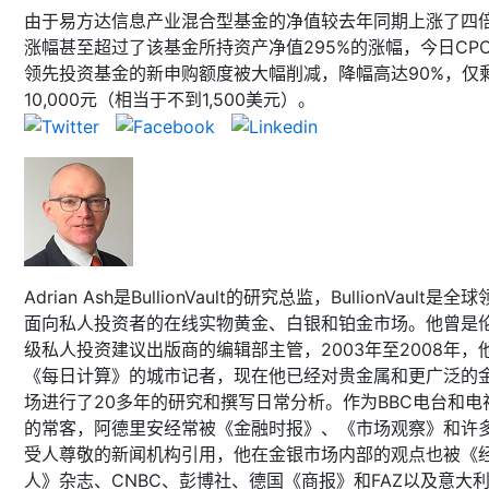
由于易方达信息产业混合型基金的净值较去年同期上涨了四
涨幅甚至超过了该基金所持资产净值295%的涨幅，今日CP
领先投资基金的新申购额度被大幅削减，降幅高达90%，仅
10,000元（相当于不到1,500美元）。
Adrian Ash是BullionVault的研究总监，BullionVault是全
面向私人投资者的在线实物黄金、白银和铂金市场。他曾是
级私人投资建议出版商的编辑部主管，2003年至2008年，
《每日计算》的城市记者，现在他已经对贵金属和更广泛的
场进行了20多年的研究和撰写日常分析。作为BBC电台和电
的常客，阿德里安经常被《金融时报》、《市场观察》和许
受人尊敬的新闻机构引用，他在金银市场内部的观点也被《
人》杂志、CNBC、彭博社、德国《商报》和FAZ以及意大