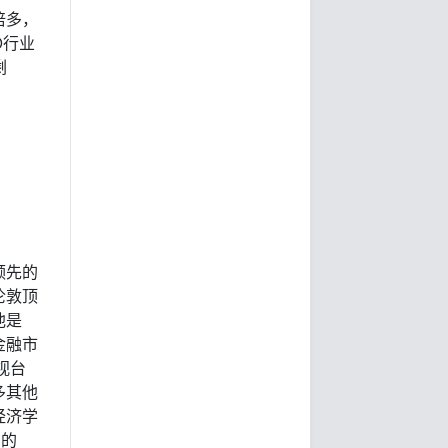
倍多，
O行业
剩
球领先的
伦敦顶
他是
金融市
视台
多其他
经济学
利的