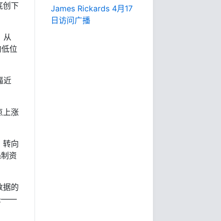
底创下
James Rickards 4月17
日访问广播
，从
的低位
逼近
点上涨
，转向
遏制资
数据的
头——