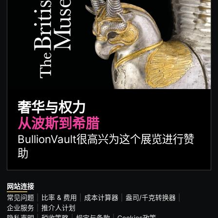
奢华与权力
从波斯到希腊
BullionVault很高兴为这个展览进行赞
助
网站连接
常见问题
比率 & 费用
成本计算器
盎司/千克转换器
企业服务
推介人计划
隐私声明
税收策略
规定与条款
Cookies政策