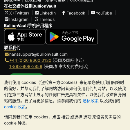
在社交媒体找到BullionVault
X (Twitter)
LinkedIn
Facebook
YouTube
Instagram
Threads
BullionVault手机应用程序
联系我们
hanssupport@bullionvault.com
+44 (0)20 8600 0130
(英国及国际电话)
1-888-908-2858
(美国/加拿大免付费电话)
点击通话
我们使用 cookies（包括第三方Cookies）来记录您使用我们网站时
办公时间:
的偏好，并帮助我们了解网站访问者如何使用我们的网站，以及使我
9am to 8:30pm (英国时间), 周一至周五
们在第三方网站上展示的任何广告更具相关性，以便我们改进自身网
Galmarley Ltd T/A BullionVault
站的服务。要了解更多信息，请参阅我们的
隐私政策
以及我们的
3 Shortlands (7th Floor)
cookie 政策
。
Hammersmith
请同意我们使用 cookies，点击‘接受’或选择‘选项’来设置您需要的
London
cookie 种类。
W6 8DA
United Kingdom