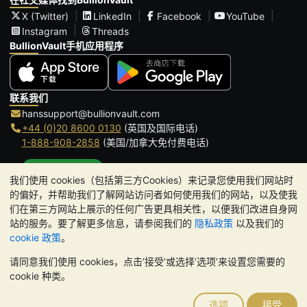
X (Twitter)
LinkedIn
Facebook
YouTube
Instagram
Threads
BullionVault手机应用程序
联系我们
hanssupport@bullionvault.com
+44 (0)20 8600 0130
(英国及国际电话)
1-888-908-2858
(美国/加拿大免付费电话)
点击通话
我们使用 cookies（包括第三方Cookies）来记录您使用我们网站时
办公时间:
的偏好，并帮助我们了解网站访问者如何使用我们的网站，以及使我
9am to 8:30pm (英国时间), 周一至周五
们在第三方网站上展示的任何广告更具相关性，以便我们改进自身网
Galmarley Ltd T/A BullionVault
站的服务。要了解更多信息，请参阅我们的
隐私政策
以及我们的
3 Shortlands (7th Floor)
cookie 政策
。
Hammersmith
请同意我们使用 cookies，点击‘接受’或选择‘选项’来设置您需要的
London
cookie 种类。
W6 8DA
United Kingdom
选项
接受
请注意:
贵金属的价值可能下跌也可能上涨。历史趋势不能保证未来