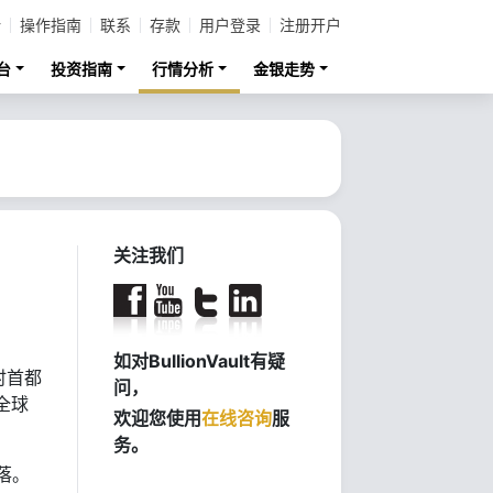
计
操作指南
联系
存款
用户登录
注册开户
台
投资指南
行情分析
金银走势
关注我们
如对BullionVault有疑
时首都
问，
全球
欢迎您使用
在线咨询
服
务。
落。