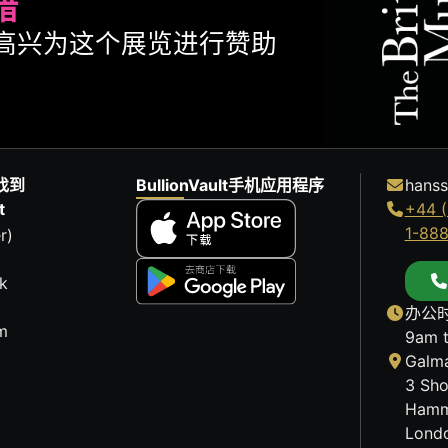
腊
ult很高兴为这个展览进行赞助
找到
BullionVault手机应用程序
hanss
t
+44 (
1-88
r)
k
办公时
m
9am 
Galma
3 Sho
Hamm
Lond