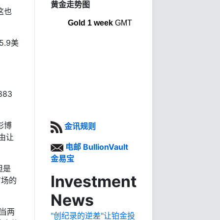
黄金走势图
这也
Gold 1 week
GMT
.9美
。
83
彭博
金讯规则
由让
电邮 BullionVault
金易宝
但是
Investment
市场的
News
是当两
"创纪录的逆差"让铂金投