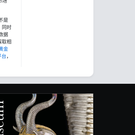
市场
不是
，同时
数据
採取相
黄金
平台
，