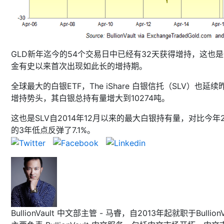
GLD新年迄今的54个交易日中已经有32天获得增持，这也
金有史以来首次出现如此长的增持期。
全球最大的白银ETF，The iShare 白银信托（SLV）也延续
增持势头，其白银总持有量增大到10274吨。
这也是SLV自2014年12月以来的最大白银持有量，对比今年
的3年低点反弹了7.1%。
BullionVault 中文部主管 - 马睿，自2013年起就职于BullionVa