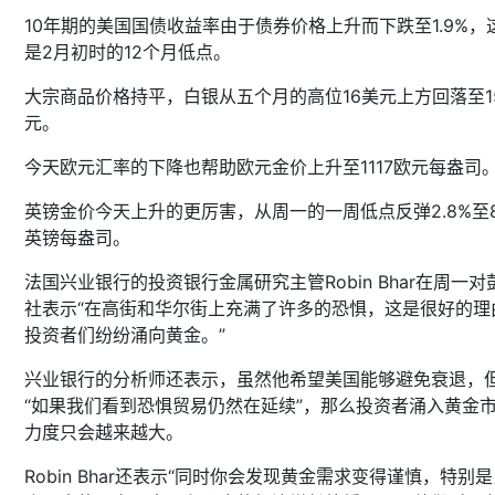
10年期的美国国债收益率由于债券价格上升而下跌至1.9%，
是2月初时的12个月低点。
大宗商品价格持平，白银从五个月的高位16美元上方回落至15
元。
今天欧元汇率的下降也帮助欧元金价上升至1117欧元每盎司
英镑金价今天上升的更厉害，从周一的一周低点反弹2.8%至8
英镑每盎司。
法国兴业银行的投资银行金属研究主管Robin Bhar在周一对
社表示“在高街和华尔街上充满了许多的恐惧，这是很好的理
投资者们纷纷涌向黄金。”
兴业银行的分析师还表示，虽然他希望美国能够避免衰退，
“如果我们看到恐惧贸易仍然在延续”，那么投资者涌入黄金
力度只会越来越大。
Robin Bhar还表示“同时你会发现黄金需求变得谨慎，特别