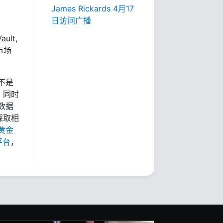
James Rickards 4月17
日访问广播
ult,
市场
不是
，同时
数据
採取相
黄金
平台
，