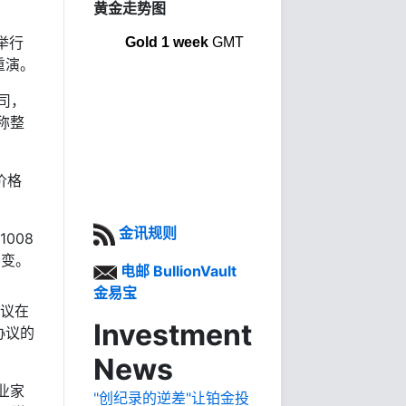
黄金走势图
举行
Gold 1 week
GMT
重演。
司，
称整
价格
金讯规则
008
不变。
电邮 BullionVault
金易宝
协议在
Investment
协议的
News
业家
"创纪录的逆差"让铂金投