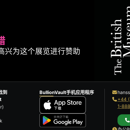
腊
ult很高兴为这个展览进行赞助
找到
BullionVault手机应用程序
hanss
t
+44 (
1-88
r)
k
办公时