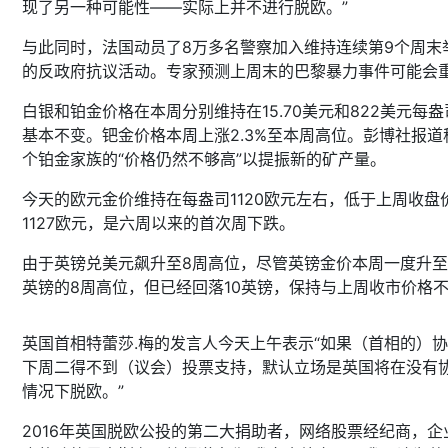
现了另一种可能性——实际上并不进行脱欧。”
与此同时，法国动员了8万多名警察加入维持连续第9个周末
的反政府抗议活动。专家预测上周末的巴黎暴力事件可能会
白银和铂金价格在本周分别维持在15.70美元和822美元每盎
基本不变。钯金价格本周上涨2.3%至本周高位。彭博社报道
个铂金家族的“价格仍然不够高”以提振新的矿产量。
今天的欧元金价维持在每盎司1120欧元左右，低于上周收盘
1127欧元，是六周以来的首次周下跌。
由于英镑兑美元飙升至8周高位，尽管英镑金价本周一度升至1
英镑的8周高位，但已经回落10英镑，保持与上周收市价格
英国首相特蕾莎.梅的发言人今天上午表示“如果（首相的）
下周二得不到（议会）投票支持，默认立场是英国将在没有
情况下脱欧。”
2016年英国脱欧公投的第二大捐助者，网络股票经纪商，企