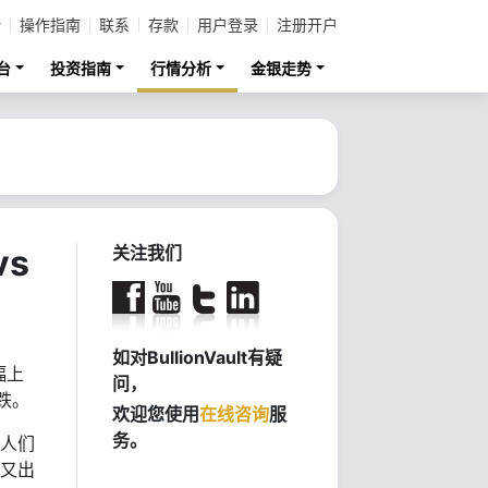
计
操作指南
联系
存款
用户登录
注册开户
台
投资指南
行情分析
金银走势
s
关注我们
如对BullionVault有疑
幅上
问，
跌。
欢迎您使用
在线咨询
服
务。
，人们
在又出