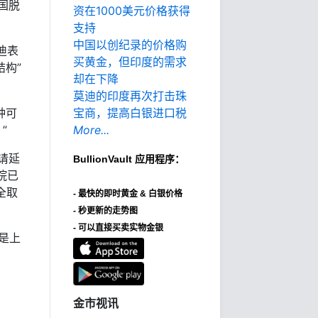
国脱
资在1000美元价格获得
支持
中国以创纪录的价格购
迪表
买黄金，但印度的需求
结构”
却在下降
莫迪的印度再次打击珠
种可
宝商，提高白银进口税
”
More...
请延
BullionVault
应用程序：
院已
全取
-
最快的即时黄金 & 白银价格
- 秒更新的走势图
- 可以直接买卖实物金银
是上
金市视讯