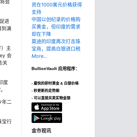
“将会
资在1000美元价格获得
支持
中国以创纪录的价格购
促进
买黄金，但印度的需求
有得到满
却在下降
莫迪的印度再次打击珠
F）主
宝商，提高白银进口税
ey 会
More...
些关
BullionVault
应用程序：
。
吁印度
-
最快的即时黄金 & 白银价格
”。
- 秒更新的走势图
- 可以直接买卖实物金银
今年二
珠宝行
金市视讯