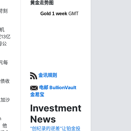
黄金走势图
金苛刻
Gold 1 week
GMT
危机
13亿
母公
元每
金讯规则
国债收
电邮 BullionVault
金易宝
在加沙
Investment
News
h
，他
"创纪录的逆差"让铂金投