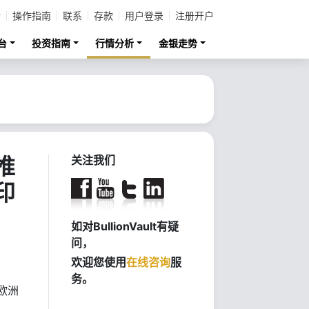
计
操作指南
联系
存款
用户登录
注册开户
台
投资指南
行情分析
金银走势
推
关注我们
印
如对BullionVault有疑
问，
欢迎您使用
在线咨询
服
务。
欧洲