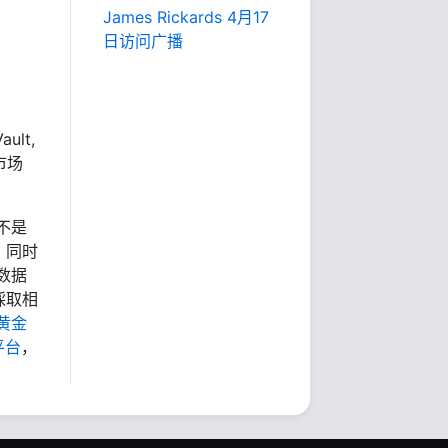
James Rickards 4月17
日访问广播
ult,
市场
不是
，同时
数据
採取相
黄金
平台
，