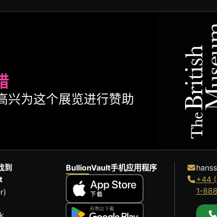
腊
ult很高兴为这个展览进行赞助
找到
BullionVault手机应用程序
hanss
t
+44 (
1-88
r)
k