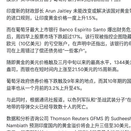
印度新的财政部长 Arun Jaitley 未能改变或解决该国对黄
的进口规则，让印度黄金价格一度上升1.5%。
而在葡萄牙最大上市银行 Banco Espirito Santo 爆出财务
后，周四早上股票市场下跌超过17%。该行现被指控企图隐藏
欧元（10亿美元）的亏空账户，在声明中还指出，该银行的
司在上周错过了偿还债务给“一些客户”。
随即黄金的美元价格触及三月中旬以来的最高水平，1344美
盎司，而银也在短时间内上涨至21.50美元的15周新高。
葡萄牙政府债券价格下跌触及9年来的地点，而其10年期的
益率也从一个月前的3.2%上升至4%。
与此同时，根据通讯社报道，以色列军队和“圣战武装分子”
地带的导弹交火已经导致数十人的死亡。
数据和分析咨询公司 Thomson Reuters GFMS 的 Sudhees
Nambiath 预测印度国内的黄金溢价将会上升三倍至30美元