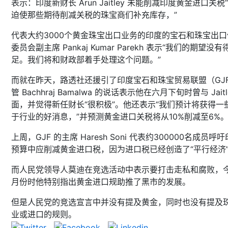
表示：印度新财长 Arun Jaitley 未能削减印度黄金进口关税
迫使那些期待削减关税的珠宝商们补充库存，”
代表大约3000个黄金珠宝出口业务的印度的宝石和珠宝出口
委员会副主席 Pankaj Kumar Parekh 表示“我们的期望没
足。我们将和财政部着手处理这个问题。”
而就在昨天，路透社还援引了印度宝石和珠宝贸易联盟（GJ
管 Bachhraj Bamalwa 的说话表示他在六月下旬时曾与 Jaitl
面，并觉得新任财长“很积极”。他还表示“我们预计将获得一
于行业的好消息，”并预测黄金进口关税将从10%削减至6%
上周，GJF 的主席 Haresh Soni 代表约300000名成员呼
预算中应削减黄金进口税，因为进口税已经创造了“平行经济
而人民党领导人莫迪在竞选活动中表示要打击走私和腐败，
月份时他特别指出黄金进口规助推了黑市的发展。
但是人民党的竞选宣言中并没有提及黄金，同时也没有提及
业或进口的规则。