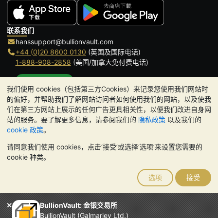
联系我们
hanssupport@bullionvault.com
+44 (0)20 8600 0130
(英国及国际电话)
1-888-908-2858
(美国/加拿大免付费电话)
点击通话
我们使用 cookies（包括第三方Cookies）来记录您使用我们网站时
办公时间:
的偏好，并帮助我们了解网站访问者如何使用我们的网站，以及使我
9am to 8:30pm (英国时间), 周一至周五
们在第三方网站上展示的任何广告更具相关性，以便我们改进自身网
Galmarley Ltd T/A BullionVault
站的服务。要了解更多信息，请参阅我们的
隐私政策
以及我们的
3 Shortlands (7th Floor)
cookie 政策
。
Hammersmith
请同意我们使用 cookies，点击‘接受’或选择‘选项’来设置您需要的
London
cookie 种类。
W6 8DA
United Kingdom
选项
接受
请注意:
贵金属的价值可能下跌也可能上涨。历史趋势不能保证未来
的价格走势。BullionVault 网站及其任何通讯中的任何内容均不构成
投资建议。您应该考虑寻求专业建议，以确定投资并持有金条是否适
BullionVault: 金银交易所
合您。
BullionVault (Galmarley Ltd.)