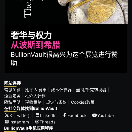
奢华与权力
从波斯到希腊
BullionVault很高兴为这个展览进行赞
助
网站连接
常见问题
比率 & 费用
成本计算器
盎司/千克转换器
企业服务
推介人计划
隐私声明
税收策略
规定与条款
Cookies政策
在社交媒体找到BullionVault
X (Twitter)
LinkedIn
Facebook
YouTube
Instagram
Threads
BullionVault手机应用程序