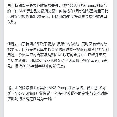
由于特朗普威胁要征收贸易关税，纽约最活跃的Comex期货合
约（在CME衍生品交易所交易）的价格在1月份跳涨至每盎司比
伦敦金银报价高出60美元，因为市场猜测将对贵金属征收进口
关税。
但是，由于特朗普采取了更为 “灵活 ”的做法，同时又有新的数
据显示，目前美国仓库中的黄金供应过剩--被银行和其他希望利
用这一价格差距的商家吸纳到CME认可的仓库中--已经升至又一
个历史新高，因此Comex-伦敦金价今天最低下挫至每盎司2美
元，接近2025年新年以来的最低点。
瑞士金银精炼和金融集团 MKS Pamp 金属战略主管尼基-希尔
斯（Nicky Shiels）警告说：“不要把‘关税不确定性’与关税对经
济影响的不确定性混为一谈。”