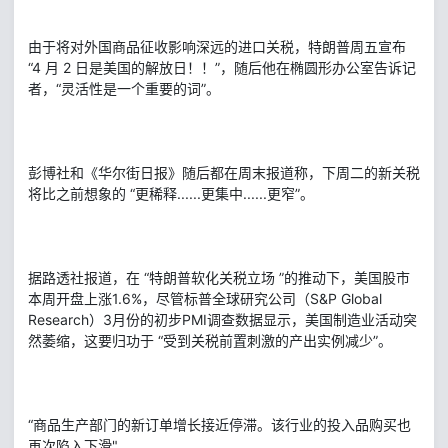
由于将对外国商品征收影响深远的进口关税，特朗普周五宣布
“4 月 2 日是美国的解放日！！”，随后他在椭圆形办公室告诉记
者，“灵活性是一个重要的词”。
彭博社和《华尔街日报》随后都在周末报道称，下周二的新关税
将比之前想象的 “更稀释......更集中......更窄”。
据路透社报道，在 “特朗普软化关税立场 ”的推动下，美国股市
本周开盘上涨1.6%，尽管标普全球研究公司（S&P Global
Research）3月份的初步PMI调查数据显示，美国制造业活动突
然萎缩，这要归功于 “受到关税前置刺激的产出实例减少”。
“商品生产部门的新订单增长接近停滞。该行业的投入品购买也
再次陷入下滑"。