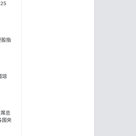
25
要股指
道琼
）首席总
各国央