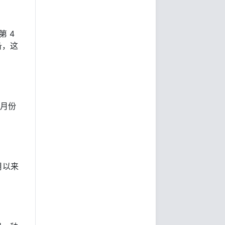
第 4
备，这
2月份
月以来