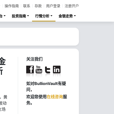
计
操作指南
联系
存款
用户登录
注册开户
台
投资指南
行情分析
金银走势
金
关注我们
新
如对BullionVault有疑
问，
欢迎您使用
在线咨询
服
软，黄
务。
波动
立场