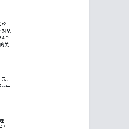
关税
将对从
华4个
%的关
 元，
--中
总理，
低点