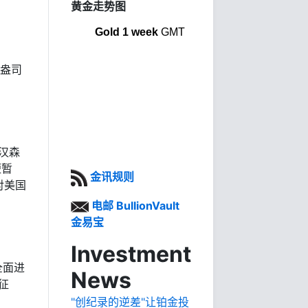
黄金走势图
Gold 1 week
GMT
每盎司
-汉森
短暂
金讯规则
对美国
电邮 BullionVault
金易宝
Investment
全面进
News
征
"创纪录的逆差"让铂金投