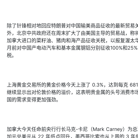
除了针锋相对地回应特朗普对中国输美商品征收的最新贸易
外，北京中共政府还在周末扩大了由美国主导的贸易战，称
加拿大进口的菜籽油、猪肉和海产品征收关税，以报复渥太
月前对中国产电动汽车和基本金属钢铝分别征收100%和25
税。
上海黄金交易所的黄金价格今天上涨了 0.3%，达到每克 681
继续显示出对伦敦价格的溢价，这表明贵金属的头号消费市场
国的需求变得更加强劲。
加拿大今天任命前央行行长马克-卡尼（Mark Carney）为
加元兑美元从 22 年低点回升，墨西哥比索也从上周的 3 年