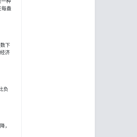
是一种
在每盎
指数下
大经济
比负
下降，