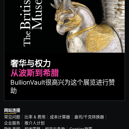
奢华与权力
从波斯到希腊
BullionVault很高兴为这个展览进行赞
助
网站连接
常见问题
比率 & 费用
成本计算器
盎司/千克转换器
企业服务
推介人计划
隐私声明
税收策略
规定与条款
Cookies政策