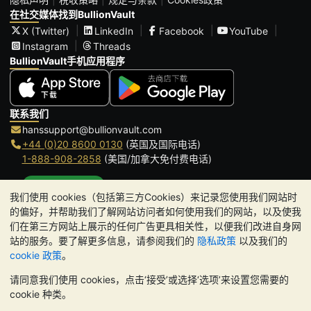
在社交媒体找到BullionVault
X (Twitter)
LinkedIn
Facebook
YouTube
Instagram
Threads
BullionVault手机应用程序
联系我们
hanssupport@bullionvault.com
+44 (0)20 8600 0130
(英国及国际电话)
1-888-908-2858
(美国/加拿大免付费电话)
点击通话
我们使用 cookies（包括第三方Cookies）来记录您使用我们网站时
办公时间:
的偏好，并帮助我们了解网站访问者如何使用我们的网站，以及使我
9am to 8:30pm (英国时间), 周一至周五
们在第三方网站上展示的任何广告更具相关性，以便我们改进自身网
Galmarley Ltd T/A BullionVault
站的服务。要了解更多信息，请参阅我们的
隐私政策
以及我们的
3 Shortlands (7th Floor)
cookie 政策
。
Hammersmith
请同意我们使用 cookies，点击‘接受’或选择‘选项’来设置您需要的
London
cookie 种类。
W6 8DA
United Kingdom