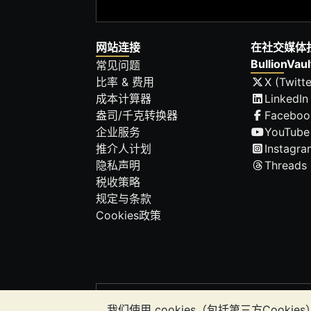
网站连接
在社交媒体
BullionVaul
常见问题
比率 & 费用
X (Twitte
成本计算器
LinkedIn
盎司/千克转换器
Faceboo
企业服务
YouTube
推介人计划
Instagra
隐私声明
Threads
税收策略
规定与条款
Cookies政策
请注意:
贵金属的价值可能下跌也可能上涨。
我们使用 cookies（包括第三方Co