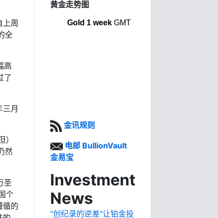
黄金走势图
自上周
Gold 1 week
GMT
的全
幅高
过了
年三月
金讯规则
但）
电邮 BullionVault
仍然
金易宝
Investment
万圣
News
国个
遵循的
"创纪录的逆差"让铂金投
准的