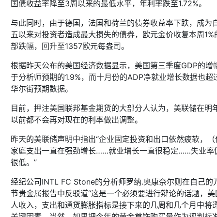
国债收益率降至3周以来的最低水平，年利率跌至1.72%。
与此同时，由于德国，法国和荷兰的债券收益率下跌，成为
五以来对投资者造成最大损失的债券，欧元金价收复本周1%
部跌幅，回升至1357欧元每盎司。
根据昨天公布的美国经济数据显示，美国第三季度GDP的增
于分析师预期的1.9%，而十月份的ADP净就业增长数据也超
华尔街预期数据。
目前，押注美国联邦基金期货的大部分人认为，美联储在明
以前都不会再对现在的利率做出调整。
昨天的美联储声明中指出“企业固定投资和出口依然疲软，（
家庭支出一直在强劲增长……就业增长一直很稳定……失业率
很低。”
经纪公司INTL FC Stone的分析师罗纳.奥康奈尔则在自己的
节贵金属报告中反驳道“这是一个必须要进行辩论的话题，美
人收入，支出和通货膨胀指标是接下来的几周和几个月中将
关键因素。当然，如果把今年的黄金首饰购买量作为评判标