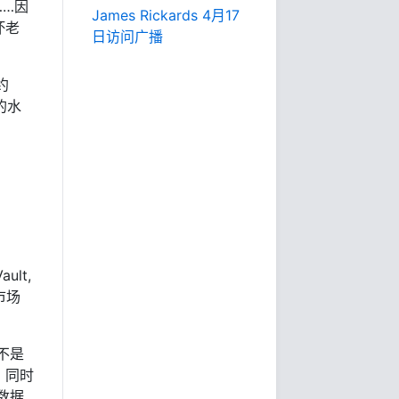
……因
James Rickards 4月17
坏老
日访问广播
约
的水
ult,
市场
不是
，同时
数据