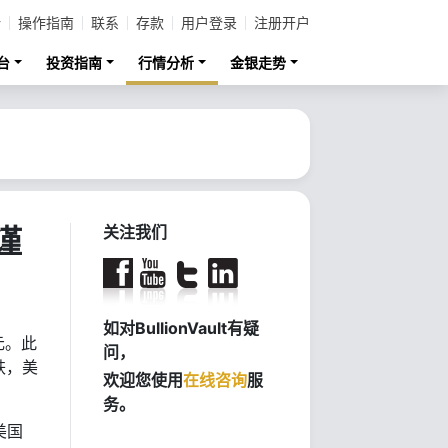
计
操作指南
联系
存款
用户登录
注册开户
台
投资指南
行情分析
金银走势
谨
关注我们
如对BullionVault有疑
元。此
问，
跌，美
欢迎您使用
在线咨询
服
务。
美国