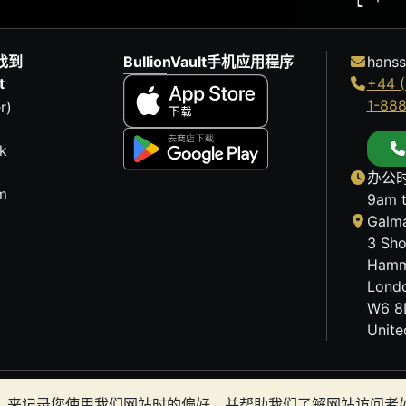
找到
BullionVault手机应用程序
hanss
t
+44 (
1-88
r)
k
办公时
m
9am 
Galma
3 Sho
Hamm
Lond
W6 8
Unit
历史趋势不能保证未来的价格走势。BullionVault 网站及
okies）来记录您使用我们网站时的偏好，并帮助我们了解网站访问