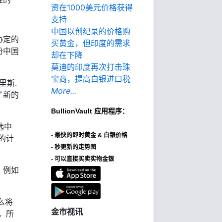
资在1000美元价格获得
支持
中国以创纪录的价格购
协定的
买黄金，但印度的需求
份中国
却在下降
莫迪的印度再次打击珠
宝商，提高白银进口税
里斯.
More...
了新的
BullionVault
应用程序：
选中
-
最快的即时黄金 & 白银价格
的计
- 秒更新的走势图
- 可以直接买卖实物金银
，例如
么将
金市视讯
，所