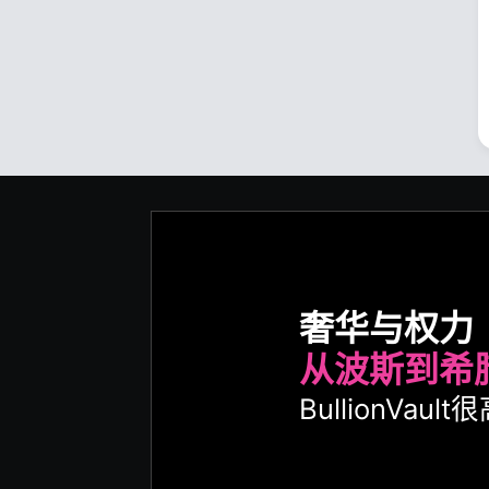
奢华与权力
从波斯到希
BullionVa