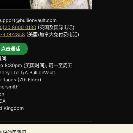
upport@bullionvault.com
0)20 8600 0130
(英国及国际电话)
8-908-2858
(美国/加拿大免付费电话)
点击通话
间:
to 8:30pm (英国时间), 周一至周五
rley Ltd T/A BullionVault
rtlands (7th Floor)
ersmith
on
DA
ed Kingdom
其任何通讯中的任何内容均不构成投资建议。您
者如何使用我们