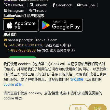
X (Twitter)
LinkedIn
Facebook
YouTube
Instagram
Threads
BullionVault手机应用程序
联系我们
hanssupport@bullionvault.com
+44 (0)20 8600 0130
(英国及国际电话)
1-888-908-2858
(美国/加拿大免付费电话)
点击通话
我们使用 cookies（包括第三方Cookies）来记录您使用我们网站时
办公时间:
的偏好，并帮助我们了解网站访问者如何使用我们的网站，以及使我
9am to 8:30pm (英国时间), 周一至周五
们在第三方网站上展示的任何广告更具相关性，以便我们改进自身网
Galmarley Ltd T/A BullionVault
站的服务。要了解更多信息，请参阅我们的
隐私政策
以及我们的
3 Shortlands (7th Floor)
cookie 政策
。
Hammersmith
请同意我们使用 cookies，点击‘接受’或选择‘选项’来设置您需要的
London
cookie 种类。
W6 8DA
United Kingdom
选项
接受
请注意:
贵金属的价值可能下跌也可能上涨。历史趋势不能保证未来