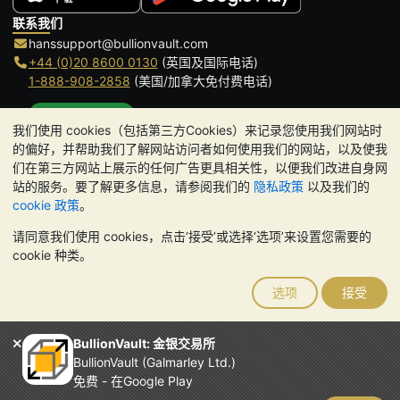
联系我们
hanssupport@bullionvault.com
+44 (0)20 8600 0130
(英国及国际电话)
1-888-908-2858
(美国/加拿大免付费电话)
点击通话
我们使用 cookies（包括第三方Cookies）来记录您使用我们网站时
办公时间:
的偏好，并帮助我们了解网站访问者如何使用我们的网站，以及使我
9am to 8:30pm (英国时间), 周一至周五
们在第三方网站上展示的任何广告更具相关性，以便我们改进自身网
Galmarley Ltd T/A BullionVault
站的服务。要了解更多信息，请参阅我们的
隐私政策
以及我们的
3 Shortlands (7th Floor)
cookie 政策
。
Hammersmith
请同意我们使用 cookies，点击‘接受’或选择‘选项’来设置您需要的
London
cookie 种类。
W6 8DA
United Kingdom
选项
接受
请注意:
贵金属的价值可能下跌也可能上涨。历史趋势不能保证未来
的价格走势。BullionVault 网站及其任何通讯中的任何内容均不构成
投资建议。您应该考虑寻求专业建议，以确定投资并持有金条是否适
BullionVault: 金银交易所
合您。
BullionVault (Galmarley Ltd.)
Galmarley Ltd，以 BullionVault 名义开展业务，在英格兰和威尔士
免费 - 在Google Play
注册，注册号为 4943684