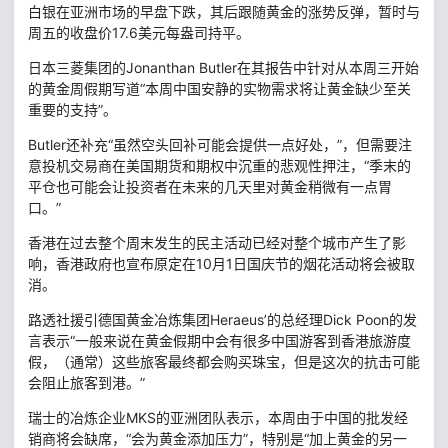
白银在亚洲市场的早盘下跌，其后跟随黄金的涨势反弹，暂时与
周五的收盘价17.6美元每盎司持平。
日本三菱集团的Jonanthan Butler在其报告中针对从本周三开始
的黄金周假期写道“本周中国安静的实物需求将让黄金缺少至关
重要的支持”。
Butler还补充“虽然空头回补可能会提供一点好处，”，但需要注
意投机交易商在美国期货和期权中沉重的悲观性押注，“季末的
平仓也可能会让投资者在未来的几天里对黄金稍微有一点胃
口。”
香港在过去整个周末发生的民主活动已经对整个城市产生了影
响，香港政府也宣布原定在10月1日国庆节的烟花活动将会被取
消。
路透社援引德国黄金冶炼集团Heraeus’的总经理Dick Poon的发
言表示“一般来说在黄金假期中会有很多中国游客到香港旅游度
假，（通常）这些旅客最终都会购买珠宝，但是这次的抗击可能
会阻止旅客到港。”
瑞士的冶炼企业MKS的亚洲团队表示，本周由于中国的批发经
销商将会缺席，“会为黄金添加压力”，特别是“加上黄金的另一