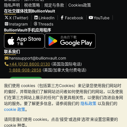
隐私声明
税收策略
规定与条款
Cookies政策
在社交媒体找到BullionVault
X (Twitter)
LinkedIn
Facebook
YouTube
Instagram
Threads
BullionVault手机应用程序
联系我们
hanssupport@bullionvault.com
+44 (0)20 8600 0130
(英国及国际电话)
1-888-908-2858
(美国/加拿大免付费电话)
点击通话
我们使用 cookies（包括第三方Cookies）来记录您使用我们网站时
办公时间:
的偏好，并帮助我们了解网站访问者如何使用我们的网站，以及使我
9am to 8:30pm (英国时间), 周一至周五
们在第三方网站上展示的任何广告更具相关性，以便我们改进自身网
Galmarley Ltd T/A BullionVault
站的服务。要了解更多信息，请参阅我们的
隐私政策
以及我们的
3 Shortlands (7th Floor)
cookie 政策
。
Hammersmith
请同意我们使用 cookies，点击‘接受’或选择‘选项’来设置您需要的
London
cookie 种类。
W6 8DA