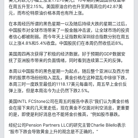
在周五升至2.15%。美国原油合约也升至两周高位的42.87美
元，而布伦特原油价格本周也有所上涨。
在本周经历所谓的黑色星期一以及随后持续大跌的星期二过后，
中国股市对全球市场带来了一股金融冲击波，让全球市场的投资
者信心都被削弱。而今年天上证指数和深圳综合指数分别在周五
以上涨4.8%和5.4%收盘。中国股民们在本周仍然收低近8%。
美国周四再次获得了积极的经济数据，好于预期的GDP数据安
抚了亚洲股市带来的负面情绪，同时看到连续第二天的反弹。
本周以中国股市的黑色星期一为起点，随后整个亚洲以及西方世
界的股票市场纷纷陷入混乱，黄金价格在这种混乱中徐徐下跌，
本周三时一度跌至最低的1118.17美元每盎司，周五早上金价反
弹上涨，但是本周迄今为止仍然下跌2.5%。
美国INTL FCStone公司在周五的报告中表示“我们认为黄金价格
会在接下来的几天里走低，现在黄金不仅面对利空消息，更重要
的是，即使是利好消息也不能将金价推高，”例如股市暴跌。
经纪公司Pension Partners LLC的研究主管Charlie Bilello表示
“股市下跌会导致黄金上升的观念是不正确的，”