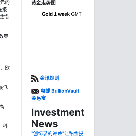
欧元的
黄金走势图
在报
Gold 1 week
GMT
激措
政策
期，欧
金讯规则
最低
电邮 BullionVault
金易宝
高
Investment
News
示，科
"创纪录的逆差"让铂金投