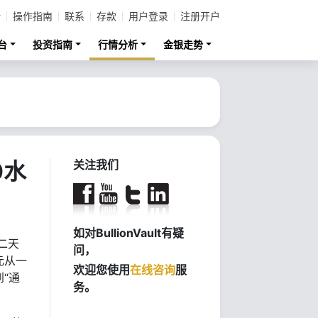
计
操作指南
联系
存款
用户登录
注册开户
台
投资指南
行情分析
金银走势
0水
关注我们
如对BullionVault有疑
二天
问，
元从一
欢迎您使用
在线咨询
服
“通
务。