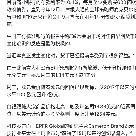
目前商业银行的存款利率为-0.4%，每月至少要购买600亿
政府债券，直到今年12月。摩根大通的全球策略师麦克贝尔
告中预测“欧洲央行将会在9月宣布在明年1月开始逐步缩减刺
施。”
中国工行标准银行的报告中称“通常金融市场对任何早期货币
变化迹象的反应是最为积极的，
当汇率真正发生变化时，货币已经提前享受到了很多得益。”
由于此前意大利公布5月份通胀率有所放缓，低于分析师预
元兑美元汇率从周二的1.34美元下跌1美分。
周三，欧元金价随着欧元的回落出现反弹，从2017年以来的
水平1100欧元回升7欧元。
白银跟随大宗商品价格走高，触及每盎司16.86美元的近两周
位，以美元计价的黄金价格则一度上升至1254美元。
科技股方面，EPFR Global的研究主管Cameron Brand表
技行业基金在上周收市时“获得了15周以来的创纪录流入，”