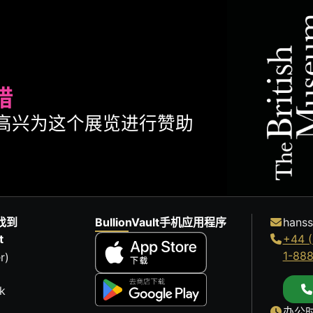
腊
ult很高兴为这个展览进行赞助
找到
BullionVault手机应用程序
hanss
t
+44 (
1-88
r)
k
办公时