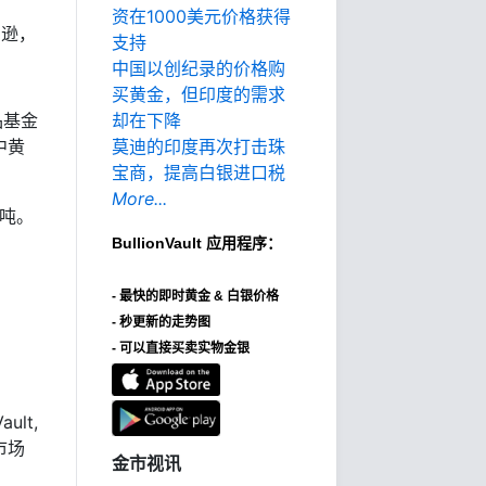
资在1000美元价格获得
马逊，
支持
中国以创纪录的价格购
买黄金，但印度的需求
品基金
却在下降
中黄
莫迪的印度再次打击珠
宝商，提高白银进口税
More...
3吨。
BullionVault
应用程序：
-
最快的即时黄金 & 白银价格
- 秒更新的走势图
- 可以直接买卖实物金银
ult,
市场
金市视讯