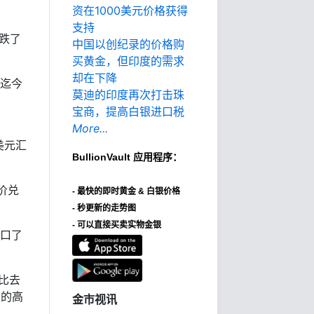
资在1000美元价格获得
支持
跌了
中国以创纪录的价格购
买黄金，但印度的需求
却在下降
后迄今
莫迪的印度再次打击珠
宝商，提高白银进口税
More...
美元汇
BullionVault
应用程序：
价兑
-
最快的即时黄金 & 白银价格
- 秒更新的走势图
- 可以直接买卖实物金银
进口了
比去
常的高
金市视讯