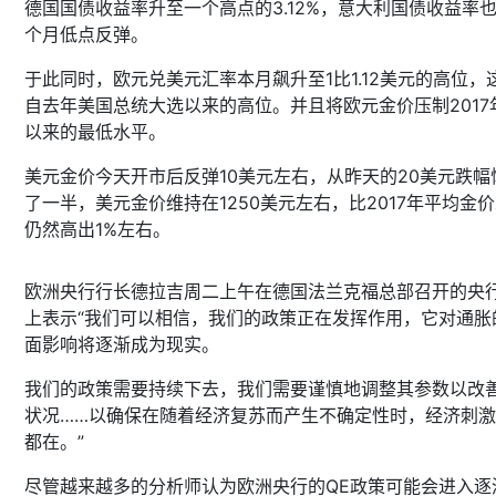
德国国债收益率升至一个高点的3.12%，意大利国债收益率也
个月低点反弹。
于此同时，欧元兑美元汇率本月飙升至1比1.12美元的高位，
自去年美国总统大选以来的高位。并且将欧元金价压制2017
以来的最低水平。
美元金价今天开市后反弹10美元左右，从昨天的20美元跌幅
了一半，美元金价维持在1250美元左右，比2017年平均金
仍然高出1%左右。
欧洲央行行长德拉吉周二上午在德国法兰克福总部召开的央
上表示“我们可以相信，我们的政策正在发挥作用，它对通胀
面影响将逐渐成为现实。
我们的政策需要持续下去，我们需要谨慎地调整其参数以改
状况……以确保在随着经济复苏而产生不确定性时，经济刺
都在。”
尽管越来越多的分析师认为欧洲央行的QE政策可能会进入逐