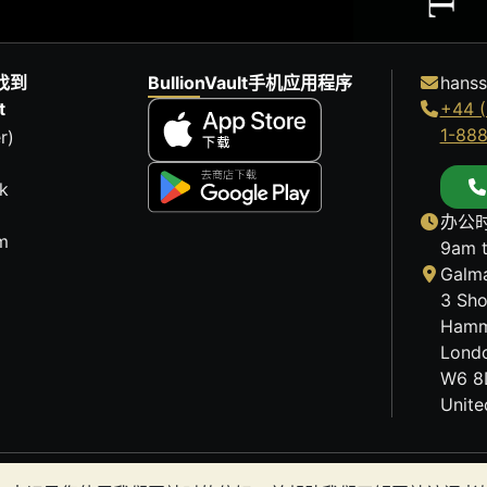
找到
BullionVault手机应用程序
hanss
t
+44 (
1-88
r)
k
办公时
m
9am 
Galma
3 Sho
Hamm
Lond
W6 8
Unit
历史趋势不能保证未来的价格走势。BullionVault 网站及