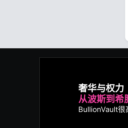
奢华与权力
从波斯到希
BullionVa