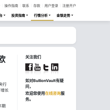
计
操作指南
联系
存款
用户登录
注册开户
台
投资指南
行情分析
金银走势
欧
关注我们
如对BullionVault有疑
央行
问，
济增长
欢迎您使用
在线咨询
服
务。
年期