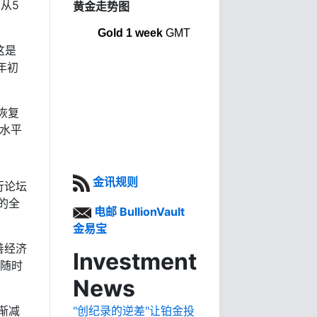
从5
黄金走势图
Gold 1 week
GMT
这是
年初
恢复
价水平
金讯规则
行论坛
的全
电邮 BullionVault
金易宝
善经济
Investment
激随时
News
渐减
"创纪录的逆差"让铂金投