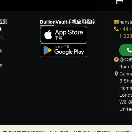
找到
BullionVault手机应用程序
hanss
t
+44 (
1-88
r)
k
办公时
m
9am 
Galma
3 Sho
Hamm
Lond
W6 8
Unit
历史趋势不能保证未来的价格走势。BullionVault 网站及