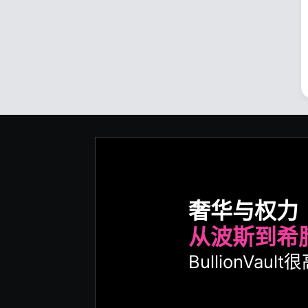
奢华与权力
从波斯到希
BullionVa