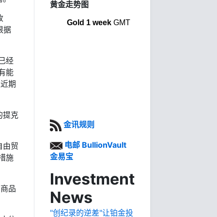
黄金走势图
收
Gold 1 week
GMT
根据
已经
有能
数近期
的提克
金讯规则
电邮 BullionVault
自由贸
金易宝
措施
Investment
宗商品
News
"创纪录的逆差"让铂金投