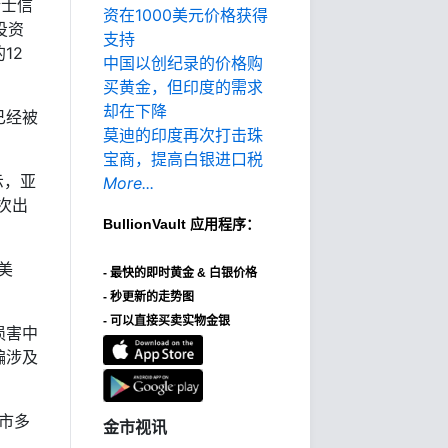
瑞士信
资在1000美元价格获得
投资
支持
12
中国以创纪录的价格购
买黄金，但印度的需求
却在下降
已经被
莫迪的印度再次打击珠
宝商，提高白银进口税
表示，亚
More...
次出
BullionVault
应用程序：
美
-
最快的即时黄金 & 白银价格
- 秒更新的走势图
- 可以直接买卖实物金银
损害中
骗涉及
市多
金市视讯