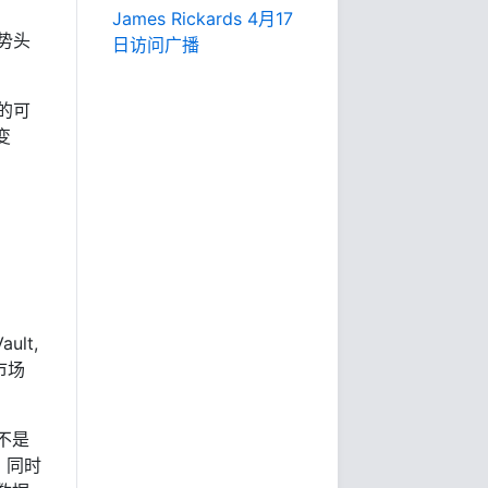
James Rickards 4月17
势头
日访问广播
的可
变
ult,
市场
不是
，同时