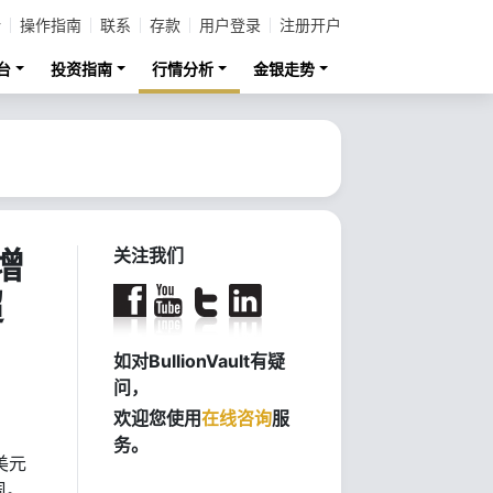
计
操作指南
联系
存款
用户登录
注册开户
台
投资指南
行情分析
金银走势
增
关注我们
超
如对BullionVault有疑
问，
欢迎您使用
在线咨询
服
务。
美元
周。