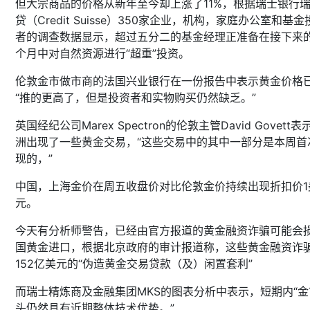
但大宗商品的价格从新年至今却上涨了11%，根据瑞士银行
贷（Credit Suisse）350家企业，机构，家庭办公室和基金
者的调查数据显示，超过五分二的基金经理正准备在接下来的
个月中对自然资源进行“超重”投资。
伦敦金市做市商的法国兴业银行在一份报告中表示黄金价格
“推的更高了，但是投资者和实物购买仍然缺乏。”
英国经纪公司Marex Spectron的伦敦主管David Govett
洲出现了一些黄金交易，“这些交易中的其中一部分是本周首
现的，”
中国，上海金价在周五收盘价对比伦敦金价持续出现折扣价1
元。
今天有分析师警告，已经由官方报道的黄金融资诈骗可能会
国黄金进口，根据北京政府的审计报道称，这些黄金融资诈
152亿美元的“伪造黄金交易贷款（及）闲置套利”
而瑞士精炼商及金融集团MKS的图表分析中表示，短期内“金
头仍然具有近期整体技术优势。”