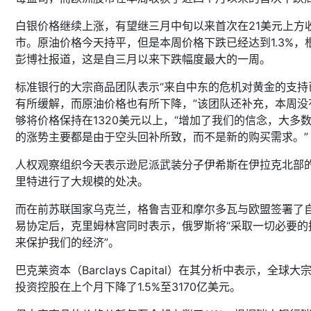
白银价格继续上涨，有望继三月中旬以来首次在21美元上方
市。原油价格今天持平，但是本周价格下跌已经达到1.3%，
彭博社报道，这是自三月以来下跌幅度最大的一周。
标准银行的大宗商品团队表示“来自中东的危机对黄金的支持
有所缓解，而原油价格也有所下降，”该团队还补充，本周没
够将价格保持在1320美元以上，“增加了我们的信念，大多
的涨势主要都是由于空头回补所致，而不是新的购买需求。”
人权观察组织今天表示逊尼派武装分子伊希斯在伊拉克北部
里特进行了大规模的处决。
而在前苏联国家乌克兰，格鲁吉亚和摩尔多瓦与欧盟签署了
易协定后，克里姆林宫同时表示，俄罗斯将“采取一切必要的
来保护我们的经济”。
巴克莱资本（Barclays Capital）在其分析中表示，全球大
投资控股在上个月下降了1.5%至3170亿美元。