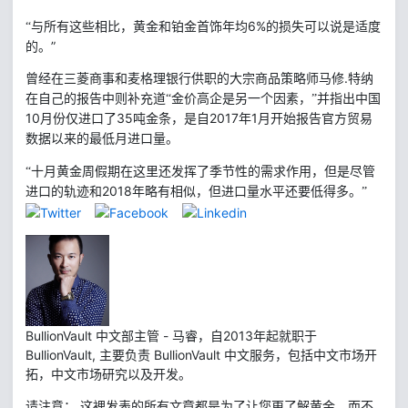
6%
的损失可以说是适度
“与所有这些相比，黄金和铂金首饰年均
的。”
.
曾经在三菱商事和麦格理银行供职的大宗商品策略师马修
特纳
在自己的报告中则补充道“金价高企是另一个因素，”并指出中国
10
35
2017
1
月份仅进口了
吨金条，是自
年
月开始报告官方贸易
数据以来的最低月进口量。
“十月黄金周假期在这里还发挥了季节性的需求作用，但是尽管
2018
进口的轨迹和
年略有相似，但进口量水平还要低得多。”
BullionVault 中文部主管 - 马睿，自2013年起就职于
BullionVault, 主要负责 BullionVault 中文服务，包括中文市场开
拓，中文市场研究以及开发。
请注意： 这裡发表的所有文章都是为了让您更了解黄金，而不