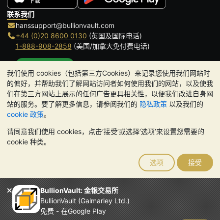
联系我们
hanssupport@bullionvault.com
+44 (0)20 8600 0130
(英国及国际电话)
1-888-908-2858
(美国/加拿大免付费电话)
点击通话
我们使用 cookies（包括第三方Cookies）来记录您使用我们网站时
办公时间:
的偏好，并帮助我们了解网站访问者如何使用我们的网站，以及使我
9am to 8:30pm (英国时间), 周一至周五
们在第三方网站上展示的任何广告更具相关性，以便我们改进自身网
Galmarley Ltd T/A BullionVault
站的服务。要了解更多信息，请参阅我们的
隐私政策
以及我们的
3 Shortlands (7th Floor)
cookie 政策
。
Hammersmith
请同意我们使用 cookies，点击‘接受’或选择‘选项’来设置您需要的
London
cookie 种类。
W6 8DA
United Kingdom
选项
接受
请注意:
贵金属的价值可能下跌也可能上涨。历史趋势不能保证未来
的价格走势。BullionVault 网站及其任何通讯中的任何内容均不构成
投资建议。您应该考虑寻求专业建议，以确定投资并持有金条是否适
BullionVault: 金银交易所
合您。
BullionVault (Galmarley Ltd.)
Galmarley Ltd，以 BullionVault 名义开展业务，在英格兰和威尔士
免费 - 在Google Play
注册，注册号为 4943684