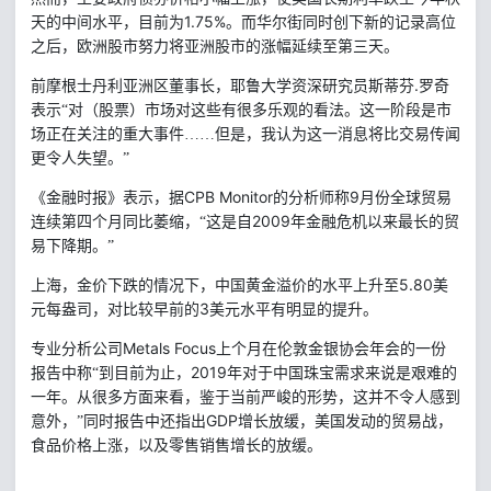
1.75%
天的中间水平，目前为
。而华尔街同时创下新的记录高位
之后，欧洲股市努力将亚洲股市的涨幅延续至第三天。
.
前摩根士丹利亚洲区董事长，耶鲁大学资深研究员斯蒂芬
罗奇
表示“对（股票）市场对这些有很多乐观的看法。这一阶段是市
场正在关注的重大事件……但是，我认为这一消息将比交易传闻
更令人失望。”
CPB Monitor
的分析师称
9
《金融时报》表示，据
月份全球贸易
2009
连续第四个月同比萎缩，“这是自
年金融危机以来最长的贸
易下降期。”
5.80
上海，金价下跌的情况下，中国黄金溢价的水平上升至
美
3
元每盎司，对比较早前的
美元水平有明显的提升。
Metals Focus
专业分析公司
上个月在伦敦金银协会年会的一份
2019
报告中称“到目前为止，
年对于中国珠宝需求来说是艰难的
一年。从很多方面来看，鉴于当前严峻的形势，这并不令人感到
GDP
意外，”同时报告中还指出
增长放缓，美国发动的贸易战，
食品价格上涨，以及零售销售增长的放缓。