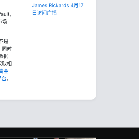
James Rickards 4月17
日访问广播
ult,
市场
不是
，同时
数据
採取相
黄金
平台
，