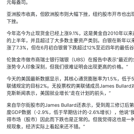
元每盎司。
亚洲股市收高，但欧洲股市则大幅下挫，纽约股市开市也出
下挫。
今年迄今为止现货金已经上涨9.1%，这是黄金自2010年以来
的上半年，并且超过了大多数主要资产类别。白银在新年以
涨了7.3%，但在6月初白银曾下跌超过12%至近四年的最低
伦敦金市做市商瑞士银行瑞银（UBS）在报告中表示“最近的
涨势令人印象深刻，但我们很难证明会出现更高的价格。”
今天的美国最新数据显示，其核心通货膨胀率为1.5%，低于
联储规定的目标2%。无投票权的美联储成员James Bullard
克斯新闻表示，美国就业增长“走在计划的前头，”
来自华尔街股市的James Bullard还表示，受到周三修订后
度GDP数据（-2.9%，低于早期估计的-2.6%增长），他说“
得市场（股市）因此而下跌也是正常的。但我觉得这也是一
规现象，经济实际上看起来还不错。”