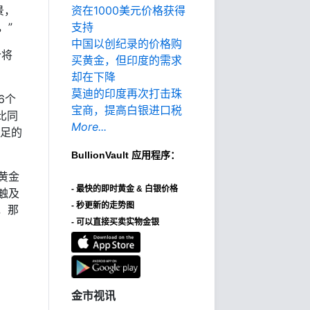
景，
资在1000美元价格获得
，”
支持
中国以创纪录的价格购
价将
买黄金，但印度的需求
却在下降
莫迪的印度再次打击珠
6个
宝商，提高白银进口税
比同
More...
充足的
BullionVault
应用程序：
黄金
-
最快的即时黄金 & 白银价格
触及
- 秒更新的走势图
，那
- 可以直接买卖实物金银
金市视讯