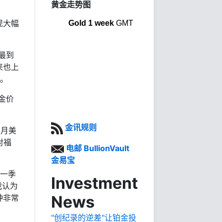
黄金走势图
现大幅
Gold 1 week
GMT
最到
来也上
谷。
金价
金讯规则
5月美
对福
电邮 BullionVault
金易宝
第一季
Investment
我认为
News
种非常
"创纪录的逆差"让铂金投