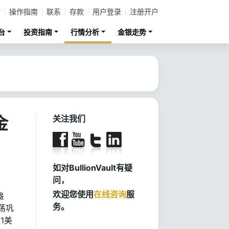
计
操作指南
联系
存款
用户登录
注册开户
台
投资指南
行情分析
金银走势
金
关注我们
如对BullionVault有疑
问，
欢迎您使用
在线咨询
服
盎
务。
荡巩
1美