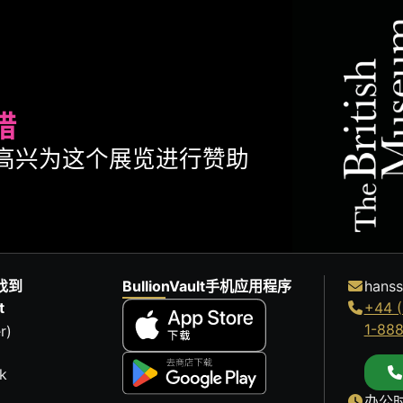
腊
ult很高兴为这个展览进行赞助
找到
BullionVault手机应用程序
hanss
t
+44 (
1-88
r)
k
办公时