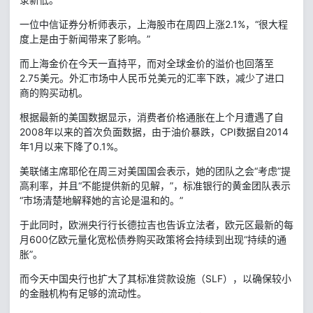
一位中信证券分析师表示，上海股市在周四上涨2.1%，“很大程
度上是由于新闻带来了影响。”
而上海金价在今天一直持平，而对全球金价的溢价也回落至
2.75美元。外汇市场中人民币兑美元的汇率下跌，减少了进口
商的购买动机。
根据最新的美国数据显示，消费者价格通胀在上个月遭遇了自
2008年以来的首次负面数据，由于油价暴跌，CPI数据自2014
年1月以来下降了0.1%。
美联储主席耶伦在周三对美国国会表示，她的团队之会“考虑”提
高利率，并且“不能提供新的见解，”，标准银行的黄金团队表示
“市场清楚地解释她的言论是温和的。”
于此同时，欧洲央行行长德拉吉也告诉立法者，欧元区最新的每
月600亿欧元量化宽松债券购买政策将会持续到出现“持续的通
胀”。
而今天中国央行也扩大了其标准贷款设施（SLF），以确保较小
的金融机构有足够的流动性。