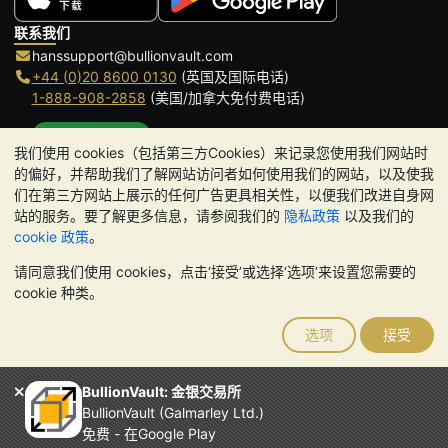
联系我们
hanssupport@bullionvault.com
+44 (0)20 8600 0130
(英国及国际电话)
1-888-908-2858
(美国/加拿大免付费电话)
点击通话
我们使用 cookies（包括第三方Cookies）来记录您使用我们网站时
办公时间:
的偏好，并帮助我们了解网站访问者如何使用我们的网站，以及使我
9am to 8:30pm (英国时间), 周一至周五
们在第三方网站上展示的任何广告更具相关性，以便我们改进自身网
Galmarley Ltd T/A BullionVault
站的服务。要了解更多信息，请参阅我们的
隐私政策
以及我们的
3 Shortlands (7th Floor)
cookie 政策
。
Hammersmith
请同意我们使用 cookies，点击‘接受’或选择‘选项’来设置您需要的
London
cookie 种类。
W6 8DA
United Kingdom
选项
接受
请注意:
贵金属的价值可能下跌也可能上涨。历史趋势不能保证未来
的价格走势。BullionVault 网站及其任何通讯中的任何内容均不构成
投资建议。您应该考虑寻求专业建议，以确定投资并持有金条是否适
BullionVault: 金银交易所
合您。
BullionVault (Galmarley Ltd.)
Galmarley Ltd，以 BullionVault 名义开展业务，在英格兰和威尔士
免费 - 在Google Play
注册，注册号为 4943684