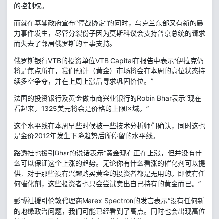
的控制权。
而就在基辅政府宣布“停战协定”的同时，乌克兰东部又有新的暴
力事件发生，尽管分裂份子因为莫斯科议会支持普京总统的请求
而失去了邻居俄罗斯的军事支持。
俄罗斯银行VTB的投资单位VTB Capital在报告中表示“伊拉克仍
将是焦点所在，我们预计（黄金）市场将会在本周的高位状态持
续多空争夺，并在上周上涨后寻求巩固价位。”
法国的投资银行及黄金做市商兴业银行的Robin Bhar表示“现在
看起来，1325美元将会是价格的上限区域。”
这个水平线在本周早些时候被一些技术分析师们确认，同时这也
是金价2012年发生下降趋势后所停留的水平线。
路透社也援引Bhar的说话表示“黄金现在正在上涨，但并没有什
么可以保证这个上涨的趋势。无论你有什么看涨的催化剂可以提
供，对于那些没有兴趣购买黄金的投资者都是无用的。即使有任
何催化剂，这些投资者也只会尝试卖出自己持有的黄金而已。”
彭博社援引伦敦代理商Marex Spectron的发言表示“没有任何新
的地缘政治问题，我们可能已经看到了高点。同时也会出现高位