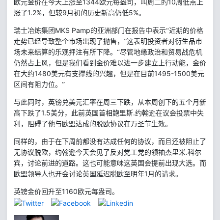
1344
10
欧元金价在今天上涨至
欧元每盎司，叫周二的
周低点上
1.2%
9
5%
涨了
，但较
月初的历史新高仍低
。
MKS Pamp
瑞士冶炼集团
的亚洲部门在报告中表示“近期的价格
走势已经导致整个市场出现了抛售，”这表明投资者对衍生品市
场未来结算的乐观押注有所下降。“尽管地缘政治和贸易战危机
仍然占上风，但是我们看到金价难以进一步建立上行动能，金价
1480
1495-1500
在大约
美元有支撑线的兴趣，但是在目前
美元
区间有阻力位。”
与此同时，英镑兑美元汇率在周三下跌，从本周创下的五个月新
1.5
.
高下跌了
美分，此前英国首相鲍里斯
约翰逊在议会投票中失
利，阻碍了他与欧盟达成的脱欧协议在万圣节生效。
同样的，由于在下周前都没有达成任何的协议，而且还被阻止了
.
无协议脱欧，约翰逊今天会见了反对党工党的领袖杰里米
科尔
宾，讨论前进的道路。这也可能意味这英国会提前出现大选。而
1
欧盟领导人也开会讨论英国延迟脱欧至明年
月的请求。
1160
英镑金价回升至
欧元每盎司。