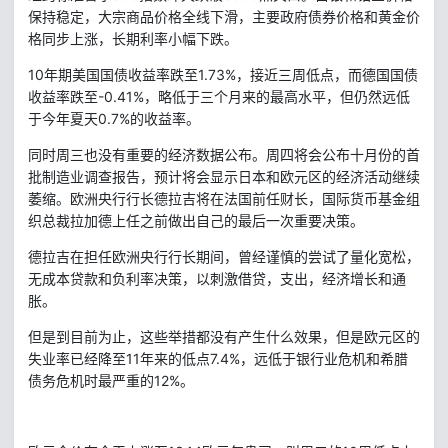
保持稳定，大宗商品价格全线下滑，主要政府债券价格和黄金价
格同步上涨，长期利率小幅下跌。
10
1.73%
年期美国国债收益率跌至
，接近三周低点，而德国国债
-0.41%
收益率跌至
，略低于三个月来的最高水平，但仍然远低
0.7%
于今年夏天
的收益率。
同时周三也没有重要的经济数据公布。周四将会公布十月份的首
批制造业调查报告，预计将会显示日本和欧元区的经济活动继续
萎缩。欧洲央行行长德拉吉将在法国前任财长，国际货币基金组
织总裁拉加德上任之前做出自己的最后一次重要决策。
德拉吉在担任欧洲央行行长期间，曾经谨慎的尝试了量化宽松，
无成本贷款和负利率决策，以刺激借贷，支出，经济增长和通
胀。
但是到目前为止，这些举措都没有产生什么效果，但是欧元区的
11
7.4%
失业率已经降至
年来的低点
，远低于银行业危机和希腊
12%
债务危机时最严重的
。