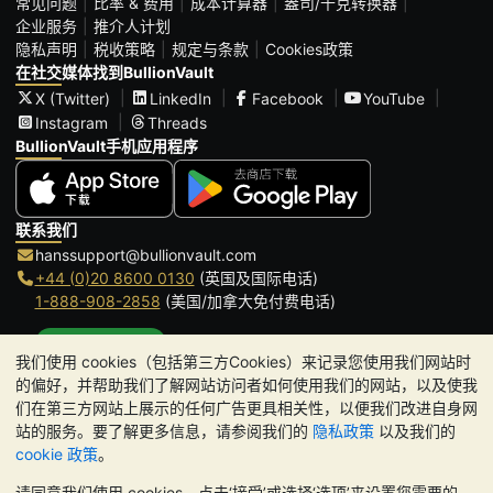
常见问题
比率 & 费用
成本计算器
盎司/千克转换器
企业服务
推介人计划
隐私声明
税收策略
规定与条款
Cookies政策
在社交媒体找到BullionVault
X (Twitter)
LinkedIn
Facebook
YouTube
Instagram
Threads
BullionVault手机应用程序
联系我们
hanssupport@bullionvault.com
+44 (0)20 8600 0130
(英国及国际电话)
1-888-908-2858
(美国/加拿大免付费电话)
点击通话
我们使用 cookies（包括第三方Cookies）来记录您使用我们网站时
办公时间:
的偏好，并帮助我们了解网站访问者如何使用我们的网站，以及使我
9am to 8:30pm (英国时间), 周一至周五
们在第三方网站上展示的任何广告更具相关性，以便我们改进自身网
Galmarley Ltd T/A BullionVault
站的服务。要了解更多信息，请参阅我们的
隐私政策
以及我们的
3 Shortlands (7th Floor)
cookie 政策
。
Hammersmith
请同意我们使用 cookies，点击‘接受’或选择‘选项’来设置您需要的