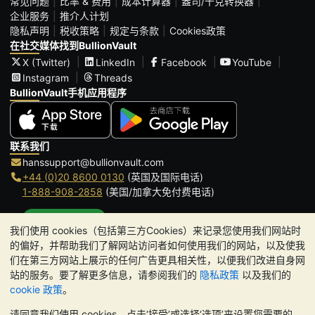
常见问题
比率 & 费用
成本计算器
盎司/千克转换器
企业服务
推介人计划
隐私声明
税收策略
规定与条款
Cookies政策
在社交媒体找到BullionVault
X (Twitter)
LinkedIn
Facebook
YouTube
Instagram
Threads
BullionVault手机应用程序
联系我们
hanssupport@bullionvault.com
+44 (0)20 8600 0130
(英国及国际电话)
1-888-908-2858
(美国/加拿大免付费电话)
点击通话
我们使用 cookies（包括第三方Cookies）来记录您使用我们网站时
办公时间:
的偏好，并帮助我们了解网站访问者如何使用我们的网站，以及使我
9am to 8:30pm (英国时间), 周一至周五
们在第三方网站上展示的任何广告更具相关性，以便我们改进自身网
Galmarley Ltd T/A BullionVault
站的服务。要了解更多信息，请参阅我们的
隐私政策
以及我们的
3 Shortlands (7th Floor)
cookie 政策
。
Hammersmith
请同意我们使用 cookies，点击‘接受’或选择‘选项’来设置您需要的
London