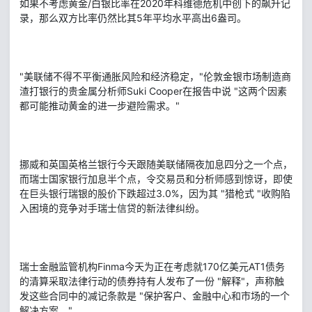
如果不考虑黄金/白银比率在2020年科维德危机中创下的飙升记
录，那么双方比率仍然比其5年平均水平高出6盎司。
"美联储不得不平衡通胀风险和经济稳定，"伦敦金银市场制造商
渣打银行的贵金属分析师Suki Cooper在报告中说 "这两个因素
都可能推动黄金的进一步避险需求。"
挪威和英国英格兰银行今天跟随美联储隔夜加息四分之一个点，
而瑞士国家银行加息半个点，令交易员和分析师感到惊讶，即使
在巨头银行瑞银的股价下跌超过3.0%，因为其 "猎枪式 "收购陷
入困境的竞争对手瑞士信贷的新法律纠纷。
瑞士金融监管机构Finma今天为正在考虑就170亿美元AT1债务
的清算采取法律行动的债券持有人发布了一份 "解释"，声称触
发这些合同中的减记条款是 "保护客户、金融中心和市场的一个
解决方案。"