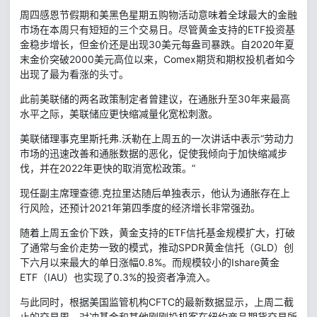
周四感恩节假期和美黑色星期五购物活动意味着全球最大的金融
市场在本周只有短短的三个交易日。尽管黄金支持的ETF投资基
金稳步增长，但金价还是出现30美元每盎司暴跌。自2020年夏
末金价突破2000美元高位以来，Comex期货和期权投机者如今
出现了最为看涨的头寸。
此前美联储的两名政策制定者曾建议，在通胀升至30年来最高
水平之际，美联储应更快缩减量化宽松刺激。
美联储理事克里斯托弗.沃勒在上周五的一次讲话中表示“劳动力
市场的迅速改善和通胀数据的恶化，促使我倾向于加快缩减步
伐，并在2022年更快的取消宽松政策。”
现任副主席理查德.克拉里达随后单独表示，他认为通胀存在上
行风险，还预计2021年第四季度的经济增长非常强劲。
随着上周五金价下跌，黄金支持的ETF信托基金规模扩大，打破
了通常与金价走势一致的模式，推动SPDR黄金信托（GLD）创
下六月以来最大的单日涨幅0.8%。而规模较小的Ishare黄金
ETF（IAU）也实现了0.3%的投资者净流入。
与此同时，根据美国监管机构CFTC的最新数据显示，上周二截
止的交易周，对冲基金和其他刚刚投机客在纽约商品期货交易所