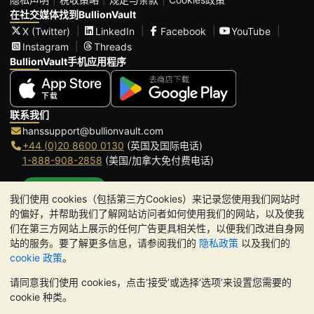
在社交媒体找到BullionVault
X (Twitter)
LinkedIn
Facebook
YouTube
Instagram
Threads
BullionVault手机应用程序
联系我们
hanssupport@bullionvault.com
+44 (0)20 8600 0130
(英国及国际电话)
1-888-908-2858
(美国/加拿大免付费电话)
点击通话
我们使用 cookies（包括第三方Cookies）来记录您使用我们网站时
办公时间:
的偏好，并帮助我们了解网站访问者如何使用我们的网站，以及使我
9am to 8:30pm (英国时间), 周一至周五
们在第三方网站上展示的任何广告更具相关性，以便我们改进自身网
Galmarley Ltd T/A BullionVault
站的服务。要了解更多信息，请参阅我们的
隐私政策
以及我们的
3 Shortlands (7th Floor)
cookie 政策
。
Hammersmith
请同意我们使用 cookies，点击‘接受’或选择‘选项’来设置您需要的
London
cookie 种类。
W6 8DA
United Kingdom