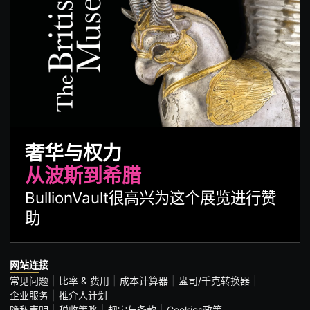
奢华与权力
从波斯到希腊
BullionVault很高兴为这个展览进行赞
助
网站连接
常见问题
比率 & 费用
成本计算器
盎司/千克转换器
企业服务
推介人计划
隐私声明
税收策略
规定与条款
Cookies政策