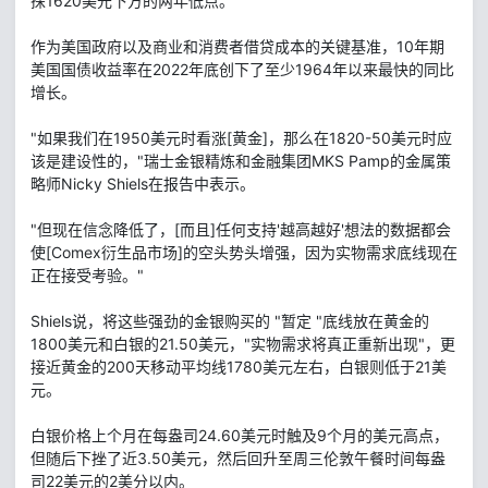
探1620美元下方的两年低点。
作为美国政府以及商业和消费者借贷成本的关键基准，10年期
美国国债收益率在2022年底创下了至少1964年以来最快的同比
增长。
"如果我们在1950美元时看涨[黄金]，那么在1820-50美元时应
该是建设性的，"瑞士金银精炼和金融集团MKS Pamp的金属策
略师Nicky Shiels在报告中表示。
"但现在信念降低了，[而且]任何支持'越高越好'想法的数据都会
使[Comex衍生品市场]的空头势头增强，因为实物需求底线现在
正在接受考验。"
Shiels说，将这些强劲的金银购买的 "暂定 "底线放在黄金的
1800美元和白银的21.50美元，"实物需求将真正重新出现"，更
接近黄金的200天移动平均线1780美元左右，白银则低于21美
元。
白银价格上个月在每盎司24.60美元时触及9个月的美元高点，
但随后下挫了近3.50美元，然后回升至周三伦敦午餐时间每盎
司22美元的2美分以内。