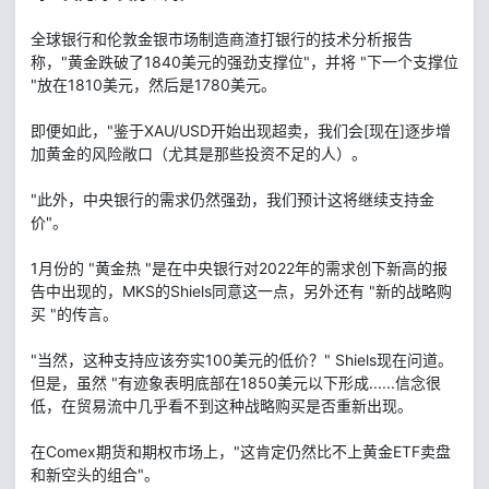
全球银行和伦敦金银市场制造商渣打银行的技术分析报告
称，"黄金跌破了1840美元的强劲支撑位"，并将 "下一个支撑位
"放在1810美元，然后是1780美元。
即便如此，"鉴于XAU/USD开始出现超卖，我们会[现在]逐步增
加黄金的风险敞口（尤其是那些投资不足的人）。
"此外，中央银行的需求仍然强劲，我们预计这将继续支持金
价"。
1月份的 "黄金热 "是在中央银行对2022年的需求创下新高的报
告中出现的，MKS的Shiels同意这一点，另外还有 "新的战略购
买 "的传言。
"当然，这种支持应该夯实100美元的低价？" Shiels现在问道。
但是，虽然 "有迹象表明底部在1850美元以下形成......信念很
低，在贸易流中几乎看不到这种战略购买是否重新出现。
在Comex期货和期权市场上，"这肯定仍然比不上黄金ETF卖盘
和新空头的组合"。