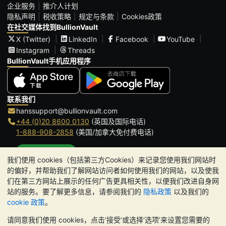
企业服务
推介人计划
隐私声明
税收策略
规定与条款
Cookies政策
在社交媒体找到BullionVault
X (Twitter)
LinkedIn
Facebook
YouTube
Instagram
Threads
BullionVault手机应用程序
联系我们
hanssupport@bullionvault.com
+44 (0)20 8600 0130
(英国及国际电话)
1-888-908-2858
(美国/加拿大免付费电话)
点击通话
我们使用 cookies（包括第三方Cookies）来记录您使用我们网站时
办公时间:
的偏好，并帮助我们了解网站访问者如何使用我们的网站，以及使我
9am to 8:30pm (英国时间), 周一至周五
们在第三方网站上展示的任何广告更具相关性，以便我们改进自身网
Galmarley Ltd T/A BullionVault
站的服务。要了解更多信息，请参阅我们的
隐私政策
以及我们的
3 Shortlands (7th Floor)
cookie 政策
。
Hammersmith
请同意我们使用 cookies，点击‘接受’或选择‘选项’来设置您需要的
London