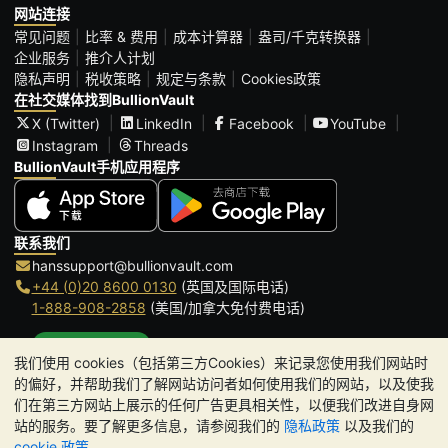
网站连接
常见问题
比率 & 费用
成本计算器
盎司/千克转换器
企业服务
推介人计划
隐私声明
税收策略
规定与条款
Cookies政策
在社交媒体找到BullionVault
X (Twitter)
LinkedIn
Facebook
YouTube
Instagram
Threads
BullionVault手机应用程序
联系我们
hanssupport@bullionvault.com
+44 (0)20 8600 0130
(英国及国际电话)
1-888-908-2858
(美国/加拿大免付费电话)
点击通话
我们使用 cookies（包括第三方Cookies）来记录您使用我们网站时
办公时间:
的偏好，并帮助我们了解网站访问者如何使用我们的网站，以及使我
9am to 8:30pm (英国时间), 周一至周五
们在第三方网站上展示的任何广告更具相关性，以便我们改进自身网
Galmarley Ltd T/A BullionVault
站的服务。要了解更多信息，请参阅我们的
隐私政策
以及我们的
3 Shortlands (7th Floor)
cookie 政策
。